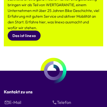
bringen wir als Teil von WERTGARANTIE, einem
Unternehmen mit über 25 Jahren Bike Geschichte, viel
Erfahrung mit gutem Service und aktiver Mobilität an
den Start. Erfahre hier, was linexo ausmacht und
wofür wir stehen.
Das ist linexo
Kontakt zu uns
E-Mail
Telefon