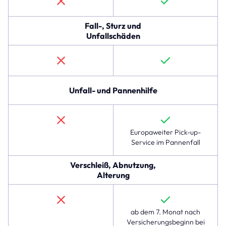
Die
erste
Zeile
Fall-, Sturz und
beschreibt
Unfallschäden
den
Schutz
gegen
Diebstahl,
Raub
Unfall- und Pannenhilfe
und
Teilediebstahl,
der
im
Europaweiter Pick-up-
linexo
Service im Pannenfall
Komplettschutz
verfügbar
Verschleiß, Abnutzung,
ist,
Alterung
jedoch
nicht
in
der
ab dem 7. Monat nach
Hausratversicherung.
Versicherungsbeginn bei