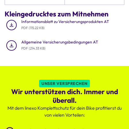
Tabelle
Details
Kleingedrucktes zum Mitnehmen
zu
Preis,
Informationsblatt zu Versicherungsprodukten AT
Deckungssumme
PDF (115.22 KB)
und
Rund-
Allgemeine Versicherungsbedingungen AT
um-
PDF (214.33 KB)
die-
Uhr
Schutz
des
Komplettschutzes,
der
UNSER VERSPRECHEN
deutlich
Wir unterstützen dich. Immer und
attraktiver
ist.
überall.
Mit dem linexo Komplettschutz für dein Bike profitierst du
von vielen Vorteilen: