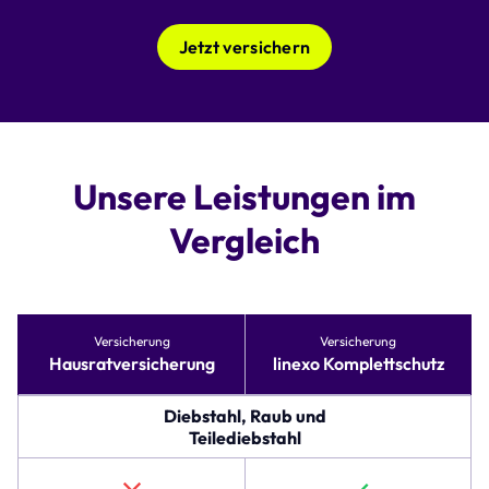
Jetzt versichern
Unsere Leistungen im
Vergleich
Tabelle
Versicherung
Versicherung
vergleicht
Hausratversicherung
linexo Komplettschutz
Versicherungsoptionen
für
Hausratversicherung
Diebstahl, Raub und
und
Teilediebstahl
linexo
Komplettschutz.