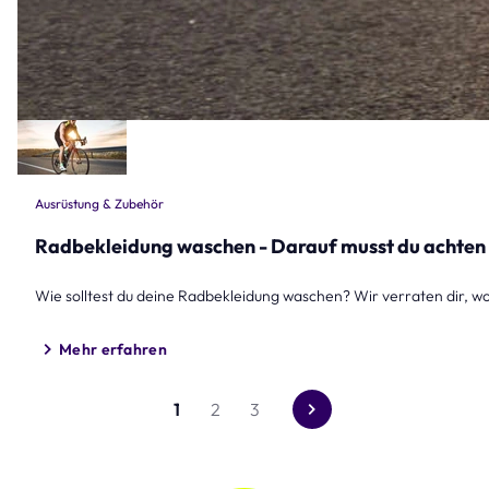
Ausrüstung & Zubehör
Radbekleidung waschen - Darauf musst du achten
Wie solltest du deine Radbekleidung waschen? Wir verraten dir, 
Mehr erfahren
1
2
3
Gehe
zur
nächsten