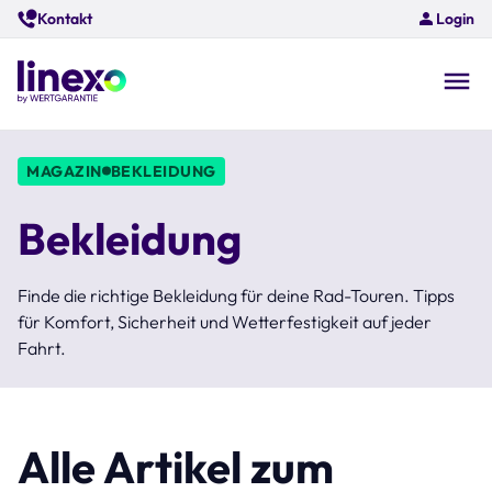
Skip
Kontakt
Login
to
main
content
O
na
MAGAZIN
BEKLEIDUNG
Bekleidung
Finde die richtige Bekleidung für deine Rad-Touren. Tipps
für Komfort, Sicherheit und Wetterfestigkeit auf jeder
Fahrt.
Alle Artikel zum