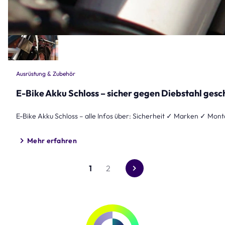
Ausrüstung & Zubehör
E-Bike Akku Schloss – sicher gegen Diebstahl gesc
E-Bike Akku Schloss – alle Infos über: Sicherheit ✓ Marken ✓ Mon
Mehr erfahren
1
2
Gehe
zur
nächsten
Seite