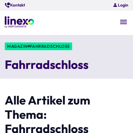
Skip
Kontakt
Login
to
main
content
O
na
MAGAZIN
FAHRRADSCHLOSS
Fahrradschloss
Alle Artikel zum
Thema:
Fahrradschloss