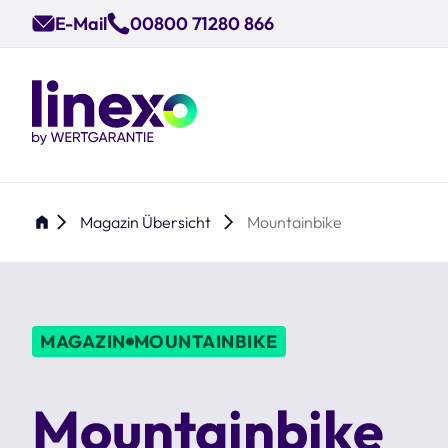
Skip
E-Mail
00800 71280 866
to
main
content
Magazin Übersicht
Mountainbike
MAGAZIN
MOUNTAINBIKE
Mountainbike