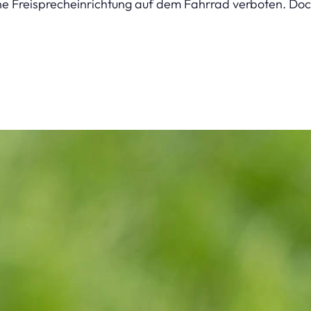
hne Freisprecheinrichtung auf dem Fahrrad verboten. Doc