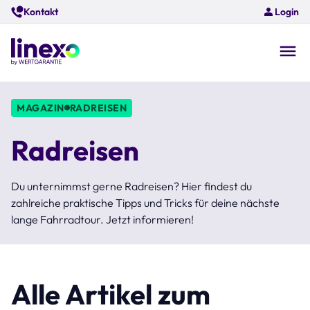
Skip
Kontakt
Login
to
main
content
O
na
MAGAZIN
RADREISEN
Radreisen
Du unternimmst gerne Radreisen? Hier findest du
zahlreiche praktische Tipps und Tricks für deine nächste
lange Fahrradtour. Jetzt informieren!
Alle Artikel zum