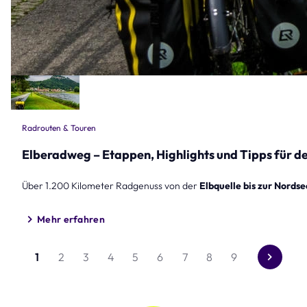
Radrouten & Touren
Elberadweg – Etappen, Highlights und Tipps für d
Über 1.200 Kilometer Radgenuss von der
Elbquelle bis zur Nordse
Mehr erfahren
1
2
3
4
5
6
7
8
9
Gehe
zur
nächste