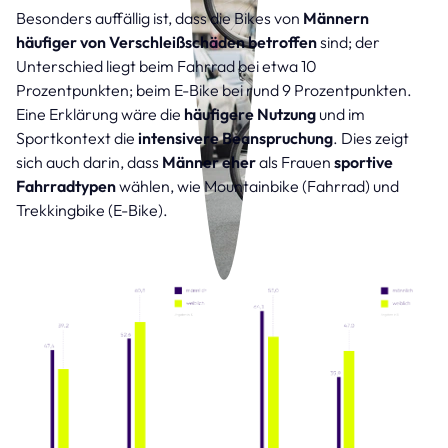
Besonders auffällig ist, dass die Bikes von
Männern
häufiger von Verschleißschäden betroffen
sind; der
Unterschied liegt beim Fahrrad bei etwa 10
Prozentpunkten; beim E-Bike bei rund 9 Prozentpunkten.
Eine Erklärung wäre die
häufigere Nutzung
und im
Sportkontext die
intensivere Beanspruchung
. Dies zeigt
sich auch darin, dass
Männer eher
als Frauen
sportive
Fahrradtypen
wählen, wie Mountainbike (Fahrrad) und
Trekkingbike (E-Bike).