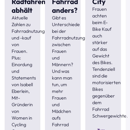
Radfahren
Fahrrad
City
abhält
anders?
Frauen
achten
Aktuelle
Gibt es
beim E-
Zahlen zu
Unterschiede
Bike Kauf
Fahrradnutzung
bei der
auch
und -kauf
Fahrradnutzung
stärker
von
zwischen
auf das
Frauen.
Frauen
Gewicht
Plus:
und
des Bikes.
Einordung
Männern?
Tendenziell
und
Und was
sind die
Statements
kann man
motorisierten
von Isabell
tun, um
Bikes
Eberlein,
mehr
gegenüber
Mit-
Frauen
dem
Gründerin
und
Fahrrad
von
Mädchen
Schwergewichte.
Women in
aufs
Cycling
Fahrrad