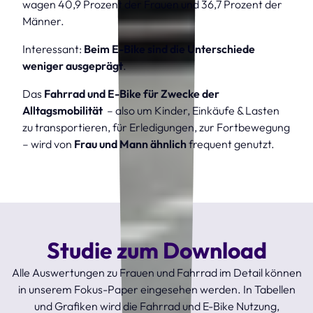
wagen 40,9 Prozent der Frauen und 36,7 Prozent der
Männer.
Interessant:
Beim E-Bike sind die Unterschiede
weniger ausgeprägt
.
Das
Fahrrad und E-Bike für Zwecke der
Alltagsmobilität
– also um Kinder, Einkäufe & Lasten
zu transportieren, für Erledigungen, zur Fortbewegung
– wird von
Frau und Mann ähnlich
frequent genutzt.
Studie zum Download
Alle Auswertungen zu Frauen und Fahrrad im Detail können
in unserem Fokus-Paper eingesehen werden. In Tabellen
und Grafiken wird die Fahrrad und E-Bike Nutzung,