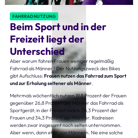
FAHRRADNUTZUNG
Beim Sport und in der
Freizeit liegt der
Unterschied
Aber warum fahren Frauen weniger regelmäßig
Fahrrad als Männer? Der Nutzungszweck des Bikes
gibt Aufschluss:
Frauen nutzen das Fahrrad zum Sport
und zur Erholung seltener als Männer
.
Mehrmals wöchentlich nutzen 19,8 Prozent der Frauen
gegenüber 26,8 Prozent der Männer das Fahrrad als
Sportgerät; in der Freizeit radeln 26,3 Prozent der
Frauen und 34,3 Prozent der Männer. Radreisen
werden zwar insgesamt noch selten unternommen.
Aber wenn, dann eher von Männern. Nie eine solche