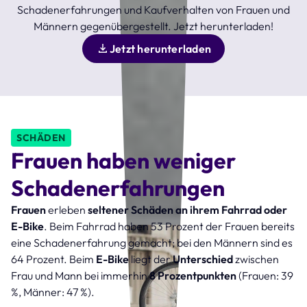
Schadenerfahrungen und Kaufverhalten von Frauen und
Männern gegenübergestellt. Jetzt herunterladen!
Jetzt herunterladen
SCHÄDEN
Frauen haben weniger
Schadenerfahrungen
Frauen
erleben
seltener Schäden an ihrem Fahrrad oder
E-Bike
. Beim Fahrrad haben 53 Prozent der Frauen bereits
eine Schadenerfahrung gemacht; bei den Männern sind es
64 Prozent. Beim
E-Bike
liegt der
Unterschied
zwischen
Frau und Mann bei immerhin
8 Prozentpunkten
(Frauen: 39
%, Männer: 47 %).