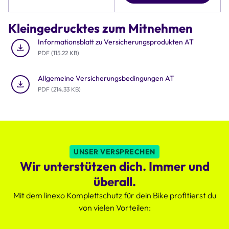
die
Tabelle
Details
Kleingedrucktes zum Mitnehmen
zu
Preis,
Informationsblatt zu Versicherungsprodukten AT
Deckungssumme
PDF (115.22 KB)
und
Rund-
Allgemeine Versicherungsbedingungen AT
um-
PDF (214.33 KB)
die-
Uhr
Schutz
des
Komplettschutzes,
der
UNSER VERSPRECHEN
deutlich
Wir unterstützen dich. Immer und
attraktiver
ist.
überall.
Mit dem linexo Komplettschutz für dein Bike profitierst du
von vielen Vorteilen: