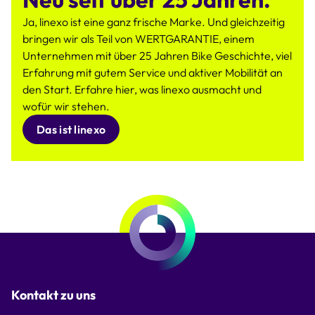
Ja, linexo ist eine ganz frische Marke. Und gleichzeitig
bringen wir als Teil von WERTGARANTIE, einem
Unternehmen mit über 25 Jahren Bike Geschichte, viel
Erfahrung mit gutem Service und aktiver Mobilität an
den Start. Erfahre hier, was linexo ausmacht und
wofür wir stehen.
Das ist linexo
Kontakt zu uns