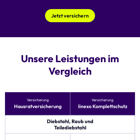
Jetzt versichern
Unsere Leistungen im
Vergleich
Tabelle
Versicherung
Versicherung
vergleicht
Hausratversicherung
linexo Komplettschutz
Versicherungsoptionen
für
Hausratversicherung
Diebstahl, Raub und
und
Teilediebstahl
linexo
Komplettschutz.