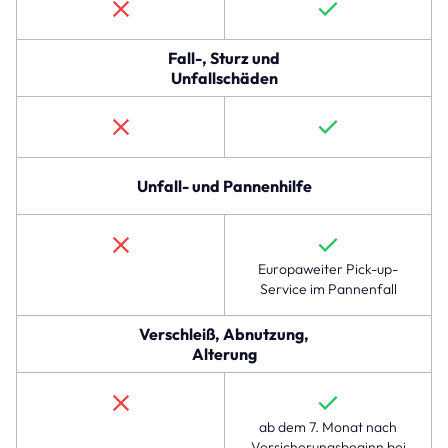
Die
erste
Zeile
Fall-, Sturz und
beschreibt
Unfallschäden
den
Schutz
gegen
Diebstahl,
Raub
Unfall- und Pannenhilfe
und
Teilediebstahl,
der
im
Europaweiter Pick-up-
linexo
Service im Pannenfall
Komplettschutz
verfügbar
Verschleiß, Abnutzung,
ist,
Alterung
jedoch
nicht
in
der
ab dem 7. Monat nach
Hausratversicherung.
Versicherungsbeginn bei