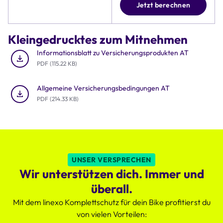
umfasst
Jetzt berechnen
die
Tabelle
Details
Kleingedrucktes zum Mitnehmen
zu
Preis,
Informationsblatt zu Versicherungsprodukten AT
Deckungssumme
PDF (115.22 KB)
und
Rund-
Allgemeine Versicherungsbedingungen AT
um-
PDF (214.33 KB)
die-
Uhr
Schutz
des
Komplettschutzes,
der
UNSER VERSPRECHEN
deutlich
Wir unterstützen dich. Immer und
attraktiver
ist.
überall.
Mit dem linexo Komplettschutz für dein Bike profitierst du
von vielen Vorteilen: