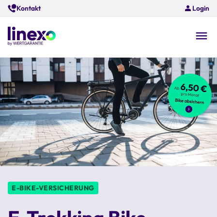
Skip
Kontakt
Login
to
main
content
O
na
E-BIKE-VERSICHERUNG