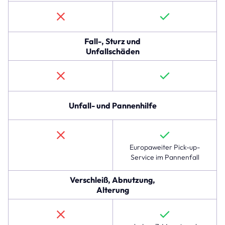
linexo
Komplettschutz.
Die
erste
Zeile
Fall-, Sturz und
beschreibt
Unfallschäden
den
Schutz
gegen
Diebstahl,
Raub
Unfall- und Pannenhilfe
und
Teilediebstahl,
der
im
Europaweiter Pick-up-
linexo
Service im Pannenfall
Komplettschutz
verfügbar
Verschleiß, Abnutzung,
ist,
Alterung
jedoch
nicht
in
der