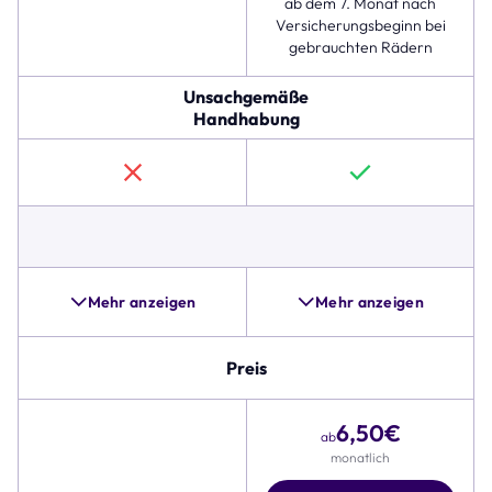
ab dem 7. Monat nach
Hausratversicherung.
Versicherungsbeginn bei
Die
gebrauchten Rädern
folgenden
Zeilen
Unsachgemäße
zeigen,
Handhabung
dass
der
Komplettschutz
auch
für
Sturz-
und
Unfallschäden,
Pannenhilfe
Mehr anzeigen
Mehr anzeigen
und
Alternativen,
wie
Preis
beispielsweise
Zubehörschutz,
6,50
€
umfangreicher
ab
ist.
monatlich
Zudem