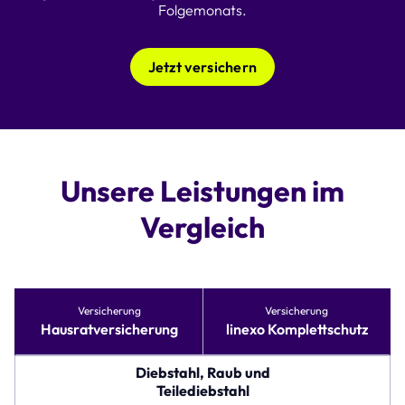
Folgemonats.
Jetzt versichern
Unsere Leistungen im
Vergleich
Tabelle
Versicherung
Versicherung
vergleicht
Hausratversicherung
linexo Komplettschutz
Versicherungsoptionen
für
Hausratversicherung
Diebstahl, Raub und
und
Teilediebstahl