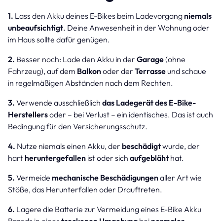
1.
Lass den Akku deines E-Bikes beim Ladevorgang
niemals
unbeaufsichtigt
. Deine Anwesenheit in der Wohnung oder
im Haus sollte dafür genügen.
2.
Besser noch: Lade den Akku in der
Garage
(ohne
Fahrzeug), auf dem
Balkon
oder der
Terrasse
und schaue
in regelmäßigen Abständen nach dem Rechten.
3.
Verwende ausschließlich
das Ladegerät des E-Bike-
Herstellers
oder – bei Verlust – ein identisches. Das ist auch
Bedingung für den Versicherungsschutz.
4.
Nutze niemals einen Akku, der
beschädigt
wurde, der
hart
heruntergefallen
ist oder sich
aufgebläht
hat.
5.
Vermeide
mechanische Beschädigungen
aller Art wie
Stöße, das Herunterfallen oder Drauftreten.
6.
Lagere die Batterie zur Vermeidung eines E-Bike Akku
Brands in einer
trockenen Umgebung
bei
normaler