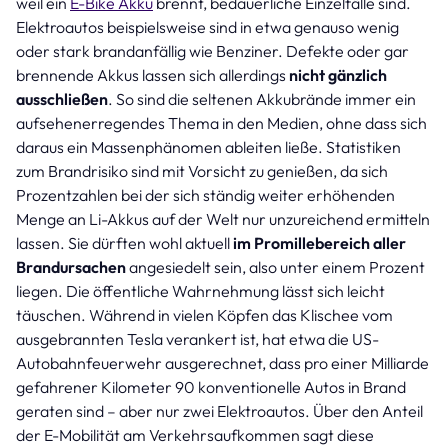
weil ein
E-Bike Akku
brennt, bedauerliche Einzelfälle sind.
Elektroautos beispielsweise sind in etwa genauso wenig
oder stark brandanfällig wie Benziner. Defekte oder gar
brennende Akkus lassen sich allerdings
nicht gänzlich
ausschließen
. So sind die seltenen Akkubrände immer ein
aufsehenerregendes Thema in den Medien, ohne dass sich
daraus ein Massenphänomen ableiten ließe. Statistiken
zum Brandrisiko sind mit Vorsicht zu genießen, da sich
Prozentzahlen bei der sich ständig weiter erhöhenden
Menge an Li-Akkus auf der Welt nur unzureichend ermitteln
lassen. Sie dürften wohl aktuell
im Promillebereich aller
Brandursachen
angesiedelt sein, also unter einem Prozent
liegen. Die öffentliche Wahrnehmung lässt sich leicht
täuschen. Während in vielen Köpfen das Klischee vom
ausgebrannten Tesla verankert ist, hat etwa die US-
Autobahnfeuerwehr ausgerechnet, dass pro einer Milliarde
gefahrener Kilometer 90 konventionelle Autos in Brand
geraten sind – aber nur zwei Elektroautos. Über den Anteil
der E-Mobilität am Verkehrsaufkommen sagt diese