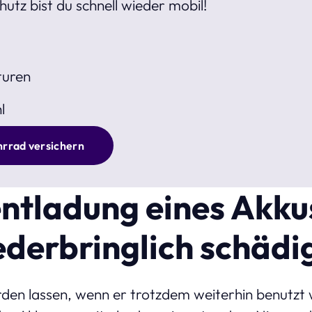
utz bist du schnell wieder mobil!
turen
l
hrrad versichern
entladung eines Akku
ederbringlich schädi
en lassen, wenn er trotzdem weiterhin benutzt w