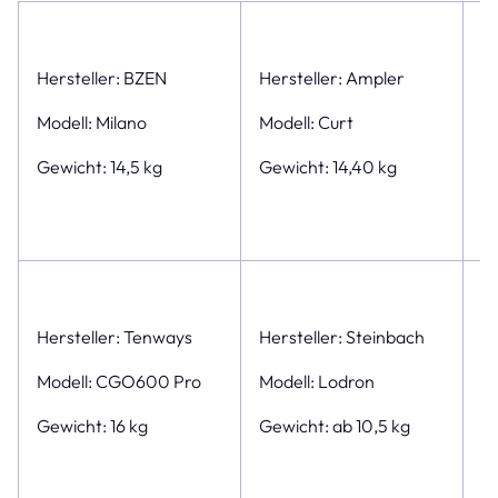
Hersteller: BZEN
Hersteller: Ampler
He
Modell: Milano
Modell: Curt
Mo
F
Gewicht: 14,5 kg
Gewicht: 14,40 kg
Ge
Hersteller: Tenways
Hersteller: Steinbach
He
Modell: CGO600 Pro
Modell: Lodron
Mo
S
Gewicht: 16 kg
Gewicht: ab 10,5 kg
e
Ge