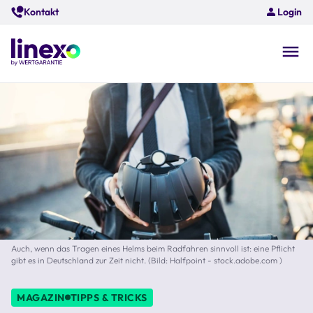
Skip
Kontakt
Login
to
main
content
O
na
Auch, wenn das Tragen eines Helms beim Radfahren sinnvoll ist: eine Pflicht
gibt es in Deutschland zur Zeit nicht. (Bild: Halfpoint - stock.adobe.com )
MAGAZIN
TIPPS & TRICKS