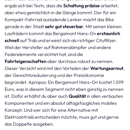
ergab sich bei Tests, dass die
Schaltung präzise
arbeitet,
aber etwa gemächlich in die Gänge kommt. Der für ein
Kompakt-Fahrrad ausladende Lenker macht das Bike
gerade in der Stadt
sehr gut steuerbar
. Mit seinen kleinen
Laufrädern kommt das Bergamont Hans-On
erstaunlich
schnell
auf Trab und erweist sich als richtiger Cityflitzer.
Weil der Hersteller auf Rahmendämpfer und andere
Federelemente verzichtet hat, sind die
Fahrteigenschaften
aber durchaus robust zu nennen.
Dieser Verzicht wird mit den Vorteilen der
Wartungsarmut
,
der Gewichtsreduzierung und der Preisökonomie
begründet. Apropos: Ein Bergamont Hans-On kostet 1.599
Euro, was in diesem Segment nicht eben günstig zu nennen
ist. Dafür erhältst du aber auch
Qualität
in allen verbauten
Komponenten und ein absolut alltagstaugliches mobiles
Konzept. Und wer sich für eine Alternative mit
Elektroantrieb entscheiden möchte, muss gut und gerne
das Doppelte ausgeben.