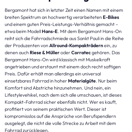
Bergamont hat sich in letzter Zeit einen Namen mit einem
breiten Spektrum an hochwertig verarbeiteten
E-Bikes
und einem guten Preis-Leistungs-Verhältnis gemacht –
etwa beim Modell
Hans-E
. Mit dem Bergamont Hans-On
reiht sich die Fahrradschmiede aus Sankt Pauli in die Reihe
der Produzenten von
Allround-Kompakträdern
ein, zu
denen auch
Riese & Müller
oder
Corratec
gehören. Das
Bergamont Hans-On wird klassisch mit Muskelkraft
angetrieben und erstaunt mit einem doch recht saftigen
Preis. Dafür erhält man allerdings ein universal
einsetzbares Fahrrad in hoher
Materialgüte
. Nur beim
Komfort sind Abstriche hinzunehmen. Und nein, ein
Lifestylevehikel, nach dem sich alle umschauen, ist dieses
Kompakt-Fahrrad sicher ebenfalls nicht. Wer es kauft,
profitiert von seinem praktischen Wert. Dieser ist
kompromisslos auf die Ansprüche von Berufspendlern
ausgelegt, die nicht die volle Strecke zu Arbeit mit dem
Fahrrad zurücklegen.