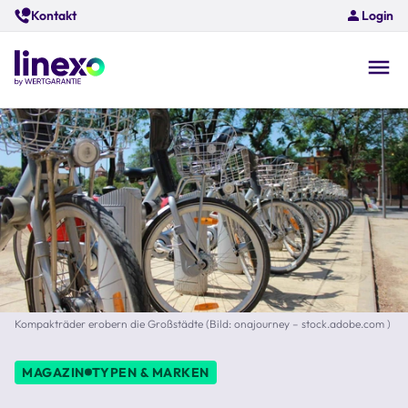
Skip
Kontakt
Login
to
main
content
O
na
Kompakträder erobern die Großstädte (Bild: onajourney – stock.adobe.com )
MAGAZIN
TYPEN & MARKEN