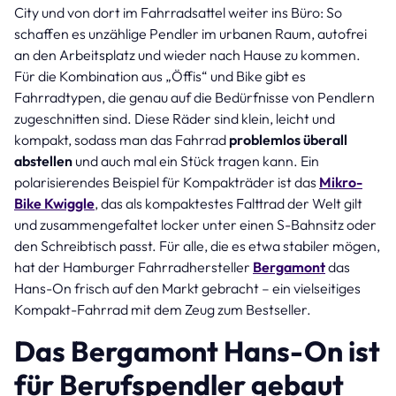
City und von dort im Fahrradsattel weiter ins Büro: So
schaffen es unzählige Pendler im urbanen Raum, autofrei
an den Arbeitsplatz und wieder nach Hause zu kommen.
Für die Kombination aus „Öffis“ und Bike gibt es
Fahrradtypen, die genau auf die Bedürfnisse von Pendlern
zugeschnitten sind. Diese Räder sind klein, leicht und
kompakt, sodass man das Fahrrad
problemlos überall
abstellen
und auch mal ein Stück tragen kann. Ein
polarisierendes Beispiel für Kompakträder ist das
Mikro-
Bike Kwiggle
, das als kompaktestes Falttrad der Welt gilt
und zusammengefaltet locker unter einen S-Bahnsitz oder
den Schreibtisch passt. Für alle, die es etwa stabiler mögen,
hat der Hamburger Fahrradhersteller
Bergamont
das
Hans-On frisch auf den Markt gebracht – ein vielseitiges
Kompakt-Fahrrad mit dem Zeug zum Bestseller.
Das Bergamont Hans-On ist
für Berufspendler gebaut