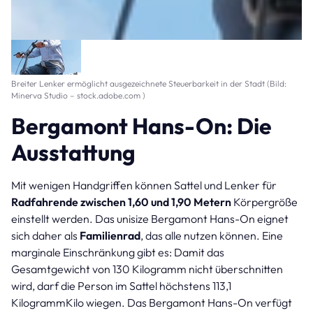
Breiter Lenker ermöglicht ausgezeichnete Steuerbarkeit in der Stadt (Bild:
Minerva Studio – stock.adobe.com )
Bergamont Hans-On: Die
Ausstattung
Mit wenigen Handgriffen können Sattel und Lenker für
Radfahrende zwischen 1,60 und 1,90 Metern
Körpergröße
einstellt werden. Das unisize Bergamont Hans-On eignet
sich daher als
Familienrad
, das alle nutzen können. Eine
marginale Einschränkung gibt es: Damit das
Gesamtgewicht von 130 Kilogramm nicht überschnitten
wird, darf die Person im Sattel höchstens 113,1
KilogrammKilo wiegen. Das Bergamont Hans-On verfügt