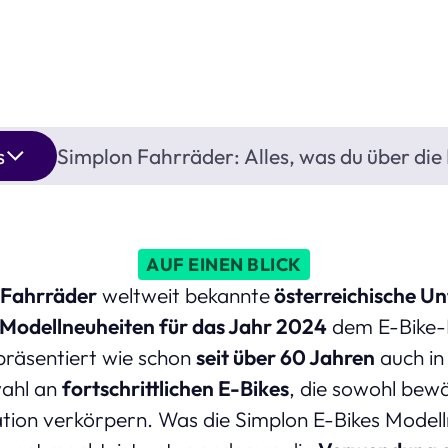
s
Simplon Fahrräder: Alles, was du über di
AUF EINEN BLICK
 Fahrräder
weltweit bekannte
österreichische U
Modellneuheiten für das Jahr 2024
dem E-Bike-M
präsentiert wie schon
seit über 60 Jahren
auch in
ahl an
fortschrittlichen E-Bikes
, die sowohl bewä
ion verkörpern. Was die Simplon E-Bikes Model