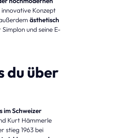
der hochmodernen
 innovative Konzept
e außerdem
ästhetisch
r Simplon und seine E-
s du über
 im Schweizer
 und Kurt Hämmerle
er stieg 1963 bei