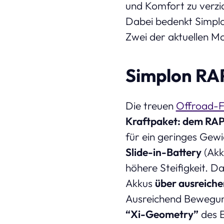
und Komfort zu verzi
Dabei bedenkt Simpl
Zwei der aktuellen Mo
Simplon R
Die treuen
Offroad-
Kraftpaket: dem R
für ein geringes Gew
Slide-in-Battery
(Akk
höhere Steifigkeit.
Akkus
über ausreiche
Ausreichend Bewegung
“Xi-Geometry”
des 