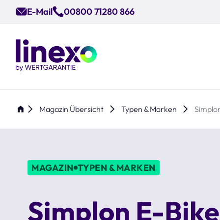
Skip
E-Mail
00800 71280 866
to
main
content
Magazin Übersicht
Typen & Marken
Simplo
MAGAZIN
TYPEN & MARKEN
Simplon E-Bike