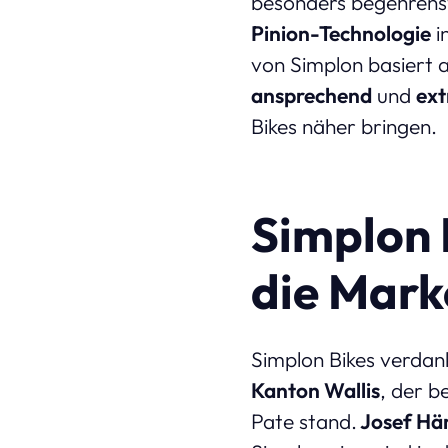
besonders begehrens
Pinion-Technologie
i
von Simplon basiert 
ansprechend
und
ext
Bikes näher bringen.
Simplon 
die Mark
Simplon Bikes verdan
Kanton Wallis
, der b
Pate stand.
Josef Häm