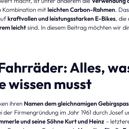
wert macht, ist unter anderem die
Verwendung 
n Kombination mit
leichten Carbon-Rahmen
. Das
auf
kraftvollen und leistungsstarken E-Bikes
, di
rem leicht
sind. In diesem Beitrag möchten wir di
Fahrräder: Alles, wa
e wissen musst
ken ihren
Namen dem gleichnamigen Gebirgspass
ei der Firmengründung im Jahr 1961 durch Josef
merle und seine Söhne Kurt und Heinz
– letzter