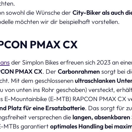
chten.
on sowohl die Wünsche der
City-Biker als auch d
delle möchten wir dir beispielhaft vorstellen.
APCON PMAX CX
Fans
der Simplon Bikes erfreuen sich 2023 an ei
APCON PMAX CX
. Der
Carbonrahmen
sorgt bei d
icht. Mit dem geschlossenen
ultraschlanken Unte
u von unten ins Rohr geschoben) versteckt, erhält
 Das E-Mountainbike (E-MTB) RAPCON PMAX CX ve
nd Platz für eine Ersatzbatterie
. Das sorgt für zu
sfreiheit versprechen die
langen, absenkbaren 
E-MTBs garantiert
optimales Handling bei maxim