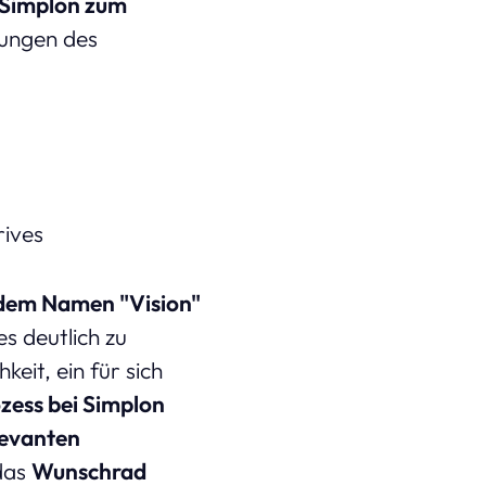
Simplon zum
nungen des
rives
 dem Namen "Vision"
s deutlich zu
eit, ein für sich
zess bei Simplon
levanten
das
Wunschrad