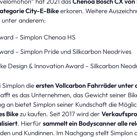
„velomotion“ hat 2021 das
Chenoa Bosch CX von 
Kategorie City-E-Bike
erkoren. Weitere Auszeich
 unter anderem:
ward – Simplon Chenoa HS
ward – Simplon Pride und Silkcarbon Neodrives
ke Design & Innovation Award – Silkcarbon Neod
i Simplon die
ersten Vollcarbon Fahrräder unter
fft es das Unternehmen, das Gewicht seiner Bike
g an bietet Simplon seiner Kundschaft die Möglichk
es Bike
zu kaufen. Seit 2017 wird der
Verkaufspro
lisiert
. Hierfür
sammelt ein Bodyscanner alle re
den und Kundinnen. Im Nachgang stellt Simplon 