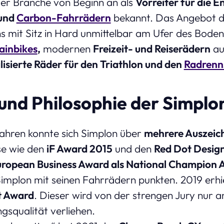
 der Branche von Beginn an als
Vorreiter für die E
 und
Carbon-Fahrrädern
bekannt. Das Angebot 
 mit Sitz in Hard unmittelbar am Ufer des Bode
ainbikes
,
modernen
Freizeit- und Reiserädern
au
lisierte Räder für den Triathlon und den
Radrenn
und Philosophie der Simplo
ahren konnte sich Simplon über
mehrere Auszeic
se wie den
iF Award 2015
und den
Red Dot Desig
ropean Business Award als National Champion A
Simplon mit seinen Fahrrädern punkten. 2019 erhie
t Award
. Dieser wird von der strengen Jury nur a
gsqualität verliehen.