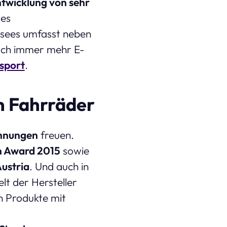
ntwicklung von sehr
des
nsees umfasst neben
ch immer mehr E-
sport
.
n Fahrräder
hnungen
freuen.
n Award 2015
sowie
ustria
. Und auch in
lt der Hersteller
n Produkte mit