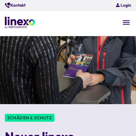
Skip
Kontakt
Login
to
main
content
O
na
SCHÄDEN & SCHUTZ