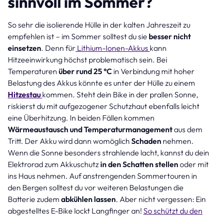
sinnvoll im Sommer?
So sehr die isolierende Hülle in der kalten Jahreszeit zu
empfehlen ist – im Sommer solltest du sie
besser nicht
einsetzen
. Denn für
Lithium-Ionen-Akkus
kann
Hitzeeinwirkung höchst problematisch sein. Bei
Temperaturen
über rund 25 °C
in Verbindung mit hoher
Belastung des Akkus könnte es unter der Hülle zu einem
Hitzestau
kommen. Steht dein Bike in der prallen Sonne,
riskierst du mit aufgezogener Schutzhaut ebenfalls leicht
eine Überhitzung. In beiden Fällen kommen
Wärmeaustausch und Temperaturmanagement
aus dem
Tritt. Der Akku wird dann womöglich
Schaden
nehmen.
Wenn die Sonne besonders strahlende lacht, kannst du dein
Elektrorad zum Akkuschutz
in den Schatten stellen
oder mit
ins Haus nehmen. Auf anstrengenden Sommertouren in
den Bergen solltest du vor weiteren Belastungen die
Batterie zudem
abkühlen lassen
. Aber nicht vergessen: Ein
abgestelltes E-Bike lockt Langfinger an!
So schützt du den