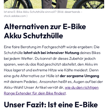
Ist eine E-Bike Akku Schutzhülle sinnvoll? (Bild: desertsands –
stock.adobe.com )
Alternativen zur E-Bike
Akku Schutzhülle
Eine faire Beratung im Fachgeschäft würde ergeben: Die
Schutzhülle
lohnt sich bei intensiver Nutzung
deines Bikes
bei jedem Wetter. Du kannst dir dieses Zubehör jedoch
sparen, wen du das Rad geschützt abstellst, den Akku im
Haus lagerst und extreme Hitze wie Kälte meidest. Denn
eine gute Alternative zur Hülle ist
der sorgsame Umgang
mit deinem Pedelec. Ansonsten heißt es, Augen auf bei der
Akku-Wahl! Unser Artikel verrät dir,
wie du den richtigen
Range Extender für dein Bike findest
.
Unser Fazit: Ist eine E-Bike