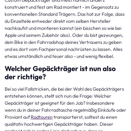
konstruiert und fest am Rad montiert - im Gegensatz zu
konventionellen Standard Trägern. Das hat zur Folge, dass
du Einzelteile entweder direkt vom selben Hersteller
nachkaufst und montieren kannst (ein bisschen so wie bei
Apple und seinem Zubehör also). Oder du bist gezwungen,
dein Bike in den Fahrradshop deines Vertrauens zu geben
und es dort vom Fachpersonal nachrüsten zu lassen. Alles
etwas umständlich und teuer also - und wenig flexibel.
Welcher Gepäckträger ist nun also
der richtige?
Bei so viel Fallstricken, die bei der Wahl des Gepäckträgers
entstehen können, stellt sich nun die Frage: Welcher
Gepäckträger ist geeignet für den Job? Insbesondere
wenn du in deiner Fahrradtasche regelmäßig Einkäufe oder
Proviant auf
Radtouren
transportierst, solltest du einen
qualitativ hochwertigen Gepäckträger haben. Dieser
zeichnet sich in erster Linie dadurch aus, dass er