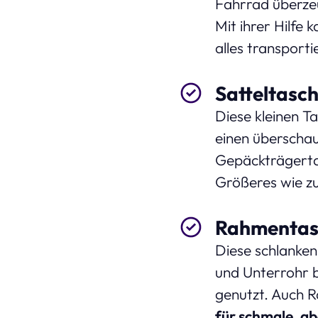
Fahrrad überzeu
Mit ihrer Hilfe 
alles transporti
Satteltasc
Diese kleinen 
einen überschau
Gepäckträgerta
Größeres wie zu
Rahmentas
Diese schlanke
und Unterrohr b
genutzt. Auch 
für schmale, ab