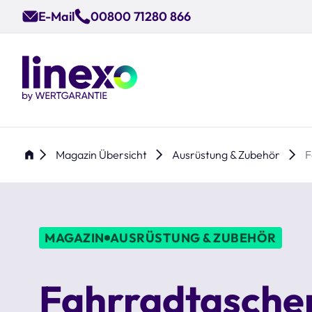
Skip
E-Mail
00800 71280 866
to
main
content
Magazin Übersicht
Ausrüstung & Zubehör
F
MAGAZIN
AUSRÜSTUNG & ZUBEHÖR
Fahrradtaschen