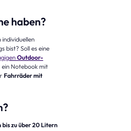
he haben?
 individuellen
bist? Soll es eine
ägigen
Outdoor-
, ein Notebook mit
ür
Fahrräder mit
m?
n bis zu über 20 Litern