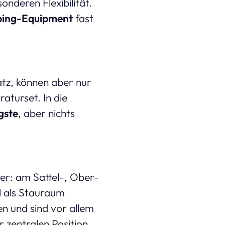
nderen Flexibilität.
ing-Equipment
fast
tz, können aber nur
turset. In die
gste
, aber nichts
r: am Sattel-, Ober-
 als Stauraum
 und sind vor allem
 zentralen Position