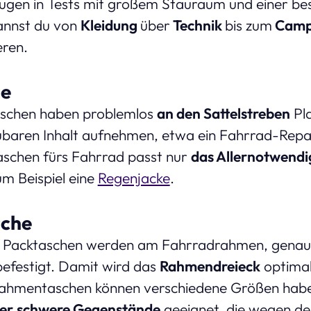
gen in Tests mit großem Stauraum und einer beso
kannst du von
Kleidung
über
Technik
bis zum
Camp
eren.
he
Taschen haben problemlos
an den Sattelstreben
Pla
baren Inhalt aufnehmen, etwa ein Fahrrad-Repara
schen fürs Fahrrad passt nur
das Allernotwendi
m Beispiel eine
Regenjacke
.
che
n Packtaschen werden am Fahrradrahmen, genaue
efestigt. Damit wird das
Rahmendreieck
optimal
Rahmentaschen können verschiedene Größen haben
er
schwere Gegenstände
geeignet, die wegen der