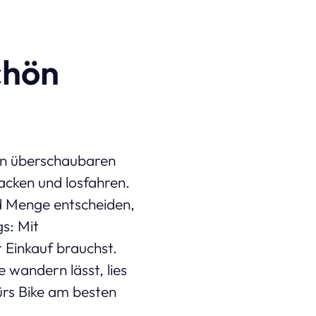
chön
an überschaubaren
acken und losfahren.
d Menge entscheiden,
s: Mit
r Einkauf brauchst.
 wandern lässt, lies
ürs Bike am besten