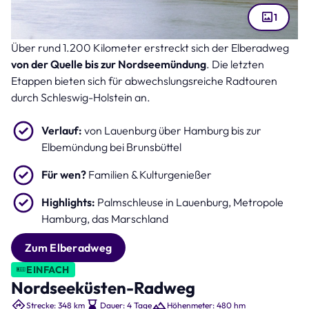
1
Über rund 1.200 Kilometer erstreckt sich der Elberadweg
Lauenburg an der Elbe (Bild: FI-LO – stock.adobe.com )
von der Quelle bis zur Nordseemündung
. Die letzten
Etappen bieten sich für abwechslungsreiche Radtouren
durch Schleswig-Holstein an.
Verlauf:
von Lauenburg über Hamburg bis zur
Elbemündung bei Brunsbüttel
Für wen?
Familien & Kulturgenießer
Highlights:
Palmschleuse in Lauenburg, Metropole
Hamburg, das Marschland
Zum Elberadweg
EINFACH
Nordseeküsten-Radweg
Strecke: 348 km
Dauer: 4 Tage
Höhenmeter: 480 hm