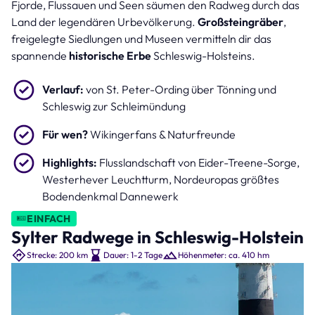
Fjorde, Flussauen und Seen säumen den Radweg durch das
Leuchtturm Westerheversand (Bild: eyetronic – stock.adobe.com )
Land der legendären Urbevölkerung.
Großsteingräber
,
freigelegte Siedlungen und Museen vermitteln dir das
spannende
historische Erbe
Schleswig-Holsteins.
Verlauf:
von St. Peter-Ording über Tönning und
Schleswig zur Schleimündung
Für wen?
Wikingerfans & Naturfreunde
Highlights:
Flusslandschaft von Eider-Treene-Sorge,
Westerhever Leuchtturm, Nordeuropas größtes
Bodendenkmal Dannewerk
EINFACH
Sylter Radwege in Schleswig-Holstein
Strecke: 200 km
Dauer: 1-2 Tage
Höhenmeter: ca. 410 hm