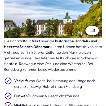
1
Die Fahrradtour führt über die
historische Handels- und
Schloss Gottorf in Schleswig (Bild: Sina Ettmer – stock.adobe.com )
Heerstraße nach Dänemark
. Ihren Namen hat sie von dem
Vieh, das hier in früheren Zeiten zu den Marktplätzen
getrieben wurde. Bei Uetersen teilt sich dieser Schleswig
Holstein-Radweg in eine Ost- und eine Westroute. Bei
Rendsburg kommen beide wieder zusammen.
Verlauf:
von Wedel bei Hamburg der Länge nach
durch Schleswig-Holstein nach Flensburg
Für wen?
Familien & Geschichtsfreunde
Highlights:
Rosarium Uetersen, Wikingermuseum