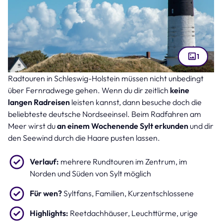
1
Radtouren in Schleswig-Holstein müssen nicht unbedingt
Leuchtturm auf Sylt (Bild: Hacky – stock.adobe.com )
über Fernradwege gehen. Wenn du dir zeitlich
keine
langen Radreisen
leisten kannst, dann besuche doch die
beliebteste deutsche Nordseeinsel. Beim Radfahren am
Meer wirst du
an einem Wochenende Sylt erkunden
und dir
den Seewind durch die Haare pusten lassen.
Verlauf:
mehrere Rundtouren im Zentrum, im
Norden und Süden von Sylt möglich
Für wen?
Syltfans, Familien, Kurzentschlossene
Highlights:
Reetdachhäuser, Leuchttürme, urige