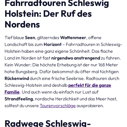
Fahrradtouren Schleswig
Holstein: Der Ruf des
Nordens
Tief blaue
Seen
, glitzerndes
Wattenmeer
, offene
Landschaft bis zum
Horizont
– Fahrradtouren in Schleswig-
Holstein haben eine ganz eigene Schönheit. Das flache
Land im Norden ist fast
nirgendwo anstrengend
zu fahren.
Kein Wunder: Die höchste Erhebung ist der nur 168 Meter
hohe Bungsberg. Dafür bekommst du öfter mal tüchtigen
Rückenwind
durch eine frische Seebrise. Radtouren durch
Schleswig-Holstein sind deshalb
perfekt für die ganze
Familie
. Und auch wenn du einfach nur Lust auf
Strandfeeling
, nordische Herzlichkeit und das Meer hast,
solltest du unsere
Tourenvorschläge
ausprobieren.
Radwege Schleswig-