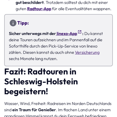
gut beschildert
. Trotzdem solltest du dich mit einer
guten
Radtour-App
für alle Eventualitäten wappnen.
Tipp:
Sicher unterwegs mit der
linexo-App
:
Du kannst
deine Touren aufzeichnen und im Pannenfall auf die
Soforthilfe durch den Pick-Up-Service von linexo
zählen. Diesen kannst du auch ohne
Versicherung
sechs Monate lang nutzen.
Fazit: Radtouren in
Schleswig-Holstein
begeistern!
Wasser, Wind, Freiheit: Radreisen im Norden Deutschlands
sind
ein Traum für Genießer
. Im flachen Land unter einem
grandiosen Himmel kannst du dein Fernweh befriedigen