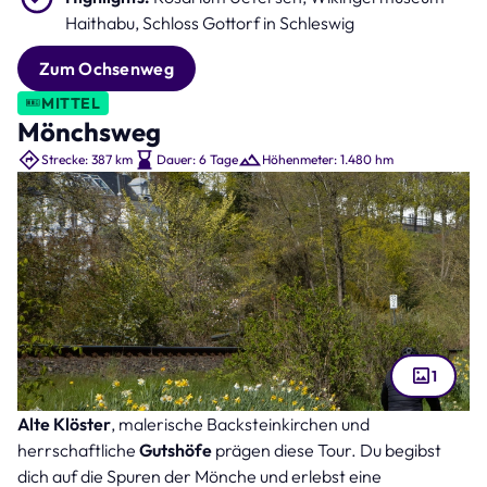
Haithabu, Schloss Gottorf in Schleswig
Zum Ochsenweg
MITTEL
Mönchsweg
Strecke: 387 km
Dauer: 6 Tage
Höhenmeter: 1.480 hm
1
Alte Klöster
, malerische Backsteinkirchen und
Plön mit Blick auf das Plöner Schloss (Bild: Lars Gieger – stock.adobe.com )
herrschaftliche
Gutshöfe
prägen diese Tour. Du begibst
dich auf die Spuren der Mönche und erlebst eine