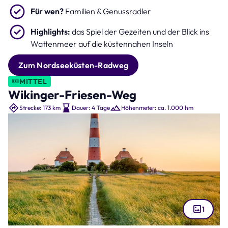
Für wen?
Familien & Genussradler
Highlights:
das Spiel der Gezeiten und der Blick ins
Wattenmeer auf die küstennahen Inseln
Zum Nordseeküsten-Radweg
MITTEL
Wikinger-Friesen-Weg
Strecke: 173 km
Dauer: 4 Tage
Höhenmeter: ca. 1.000 hm
1