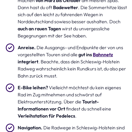
machen
von März bis Oktober
am meisten Spaß.
Dann hast du oft
Badewetter
. Die Sommerhitze lässt
sich auf den leicht zu fahrenden Wegen in
Norddeutschland sowieso besser aushalten. Doch
auch an rauen Tagen
wirst du unvergessliche
Begegnungen mit der See haben.
Anreise.
Die Ausgangs- und Endpunkte der von uns
vorgestellten Touren sind alle
gut ins
Bahnnetz
integriert
. Beachte, dass dein Schleswig-Holstein
Radweg wahrscheinlich kein Rundkurs ist, du also per
Bahn zurück musst.
E-Bike leihen?
Vielleicht möchtest du kein eigenes
Rad im Zug mitnehmen und schwörst auf
Elektrounterstützung. Über die
Tourist-
Informationen vor Ort
findest du schnell eine
Verleihstation für Pedelecs
.
Navigation.
Die Radwege in Schleswig-Holstein sind