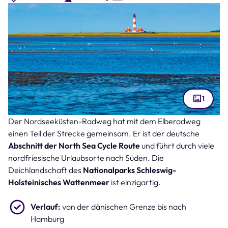
1
Der Nordseeküsten-Radweg hat mit dem Elberadweg
Schleswig-Holsteinisches Wattenmeer und Westerhever (Bild:
pusteflower9024 – stock.adobe.com )
einen Teil der Strecke gemeinsam. Er ist der deutsche
Abschnitt der North Sea Cycle Route
und führt durch viele
nordfriesische Urlaubsorte nach Süden. Die
Deichlandschaft des
Nationalparks Schleswig-
Holsteinisches Wattenmeer
ist einzigartig.
Verlauf:
von der dänischen Grenze bis nach
Hamburg