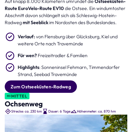
Auf knapp 8.000 Kilometern umrundet die
Ostseeküsten-
Radweg an der Küste in Travemünde (Bild: spuno – stock.adobe.com )
Route EuroVelo-Route EV10
die Ostsee. Ein windumtoster
Abschnitt davon schlängelt sich als Schleswig-Hostein-
Radweg
mit Seeblick
im Nordosten des Bundeslandes.
Verlauf:
von Flensburg über Glücksburg, Kiel und
weitere Orte nach Travemünde
Für wen?
Freizeitradler & Familien
Highlights
: Sonneninsel Fehmarn, Timmendorfer
Strand, Seebad Travemünde
Zum Ostseeküsten-Radweg
MITTEL
Ochsenweg
Strecke: ca. 230 km
Dauer: 6 Tage
Höhenmeter: ca. 870 hm