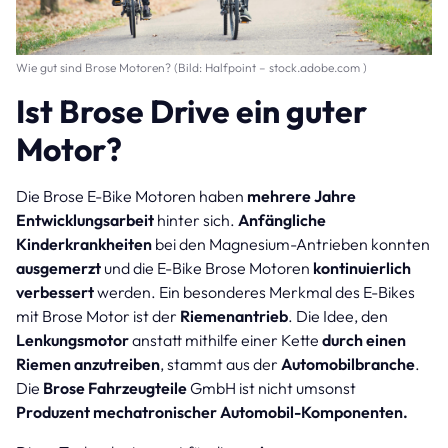
Wie gut sind Brose Motoren? (Bild: Halfpoint – stock.adobe.com )
Ist Brose Drive ein guter
Motor?
Die Brose E-Bike Motoren haben
mehrere Jahre
Entwicklungsarbeit
hinter sich.
Anfängliche
Kinderkrankheiten
bei den Magnesium-Antrieben konnten
ausgemerzt
und die E-Bike Brose Motoren
kontinuierlich
verbessert
werden. Ein besonderes Merkmal des E-Bikes
mit Brose Motor ist der
Riemenantrieb
. Die Idee, den
Lenkungsmotor
anstatt mithilfe einer Kette
durch einen
Riemen anzutreiben
, stammt aus der
Automobilbranche
.
Die
Brose Fahrzeugteile
GmbH ist nicht umsonst
Produzent mechatronischer Automobil-Komponenten.