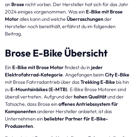
an
Brose
nicht vorbei. Der Hersteller hat sich für das Jahr
2024 einiges vorgenommen. Was ein
E-Bike mit Brose
Motor
alles kann und welche
Überraschungen
der
Hersteller noch bereithält, erfährst du im folgenden
Beitrag.
Brose E-Bike Übersicht
Ein
E-Bike mit Brose Motor
findest du in
jeder
Elektrofahrrad-Kategorie
. Angefangen beim
City E-Bike
mit Brose Fahrradantrieb über das
Trekking E-Bike
bis hin
zu
E-Mountainbikes (E-MTB)
. E-Bike Brose Motoren sind
überall vertreten. Aufgrund der
hohen Qualität
und der
Tatsache, dass Brose ein
offenes Antriebssystem für
Komponenten
anderer Hersteller anbietet, ist das
Unternehmen ein
beliebter Partner für E-Bike-
Produzenten
.