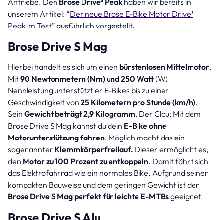
Antriebe. Den
Brose Drive³ Peak
haben wir bereits in
unserem Artikel: “
Der neue Brose E-Bike Motor Drive³
Peak im Test
” ausführlich vorgestellt.
Brose Drive S Mag
Hierbei handelt es sich um einen
bürstenlosen Mittelmotor
.
Mit
90 Newtonmetern (Nm) und 250 Watt
(W)
Nennleistung unterstützt er E-Bikes bis zu einer
Geschwindigkeit von
25 Kilometern pro Stunde (km/h)
.
Sein
Gewicht beträgt 2,9 Kilogramm
. Der Clou: Mit dem
Brose Drive S Mag kannst du dein
E-Bike ohne
Motorunterstützung fahren
. Möglich macht das ein
sogenannter
Klemmkörperfreilauf.
Dieser ermöglicht es,
den
Motor zu 100 Prozent zu entkoppeln
. Damit fährt sich
das Elektrofahrrad wie ein normales Bike. Aufgrund seiner
kompakten Bauweise und dem geringen Gewicht ist der
Brose Drive S Mag perfekt für leichte E-MTBs
geeignet.
Brose Drive S Alu