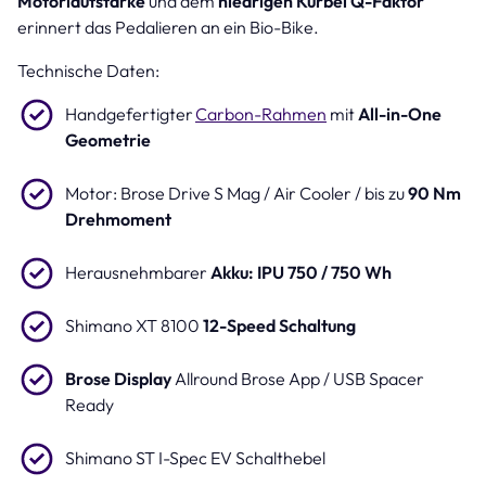
Motorlautstärke
und dem
niedrigen Kurbel Q-Faktor
erinnert das Pedalieren an ein Bio-Bike.
Technische Daten:
Handgefertigter
Carbon-Rahmen
mit
All-in-One
Geometrie
Motor: Brose Drive S Mag / Air Cooler / bis zu
90 Nm
Drehmoment
Herausnehmbarer
Akku: IPU 750 / 750 Wh
Shimano XT 8100
12-Speed Schaltung
Brose Display
Allround Brose App / USB Spacer
Ready
Shimano ST I-Spec EV Schalthebel