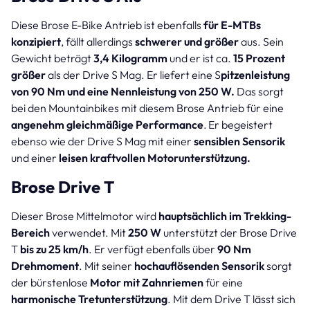
Diese Brose E-Bike Antrieb ist ebenfalls
für E-MTBs
konzipiert
, fällt allerdings
schwerer und größer
aus. Sein
Gewicht beträgt
3,4 Kilogramm
und er ist ca.
15 Prozent
größer
als der Drive S Mag. Er liefert eine S
pitzenleistung
von 90 Nm und eine Nennleistung von 250 W.
Das sorgt
bei den Mountainbikes mit diesem Brose Antrieb für eine
angenehm gleichmäßige Performance
. Er begeistert
ebenso wie der Drive S Mag mit einer
sensiblen Sensorik
und einer
leisen kraftvollen Motorunterstützung.
Brose Drive T
Dieser Brose Mittelmotor wird
hauptsächlich im Trekking-
Bereich
verwendet. Mit
250 W
unterstützt der Brose Drive
T
bis zu 25 km/h
. Er verfügt ebenfalls über
90 Nm
Drehmoment
. Mit seiner
hochauflösenden Sensorik
sorgt
der bürstenlose
Motor mit Zahnriemen
für eine
harmonische Tretunterstützung
. Mit dem Drive T lässt sich