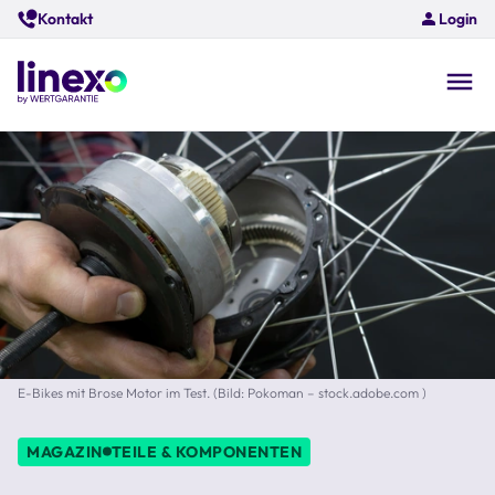
Skip
Kontakt
Login
to
main
content
O
na
E-Bikes mit Brose Motor im Test. (Bild: Pokoman – stock.adobe.com )
MAGAZIN
TEILE & KOMPONENTEN