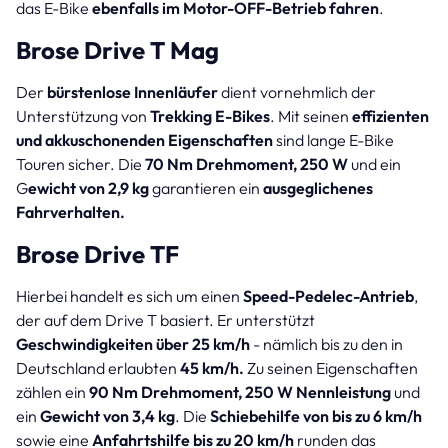
das E-Bike
ebenfalls im Motor-OFF-Betrieb fahren
.
Brose Drive T Mag
Der
bürstenlose Innenläufer
dient vornehmlich der
Unterstützung von
Trekking E-Bikes
. Mit seinen
effizienten
und akkuschonenden Eigenschaften
sind lange E-Bike
Touren sicher. Die
70 Nm Drehmoment, 250 W
und ein
G
ewicht von 2,9 kg
garantieren ein
ausgeglichenes
Fahrverhalten.
Brose Drive TF
Hierbei handelt es sich um einen
Speed-Pedelec-Antrieb
,
der auf dem Drive T basiert. Er unterstützt
Geschwindigkeiten über 25 km/h
- nämlich bis zu den in
Deutschland erlaubten
45 km/h.
Zu seinen Eigenschaften
zählen ein
90 Nm Drehmoment, 250 W Nennleistung
und
ein
Gewicht von 3,4 kg
. Die
Schiebehilfe von bis zu 6 km/h
sowie eine
Anfahrtshilfe bis zu 20 km/h
runden das