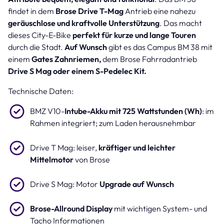
findet in dem
Brose Drive T-Mag
Antrieb eine nahezu
geräuschlose und kraftvolle Unterstützung
. Das macht
dieses City-E-Bike
perfekt für kurze und lange Touren
durch die Stadt.
Auf Wunsch
gibt es das Campus BM 38 mit
einem
Gates Zahnriemen,
dem Brose Fahrradantrieb
Drive S Mag oder einem S-Pedelec Kit.
Technische Daten:
BMZ V10-
Intube-Akku mit 725 Wattstunden (Wh)
: im
Rahmen integriert; zum Laden herausnehmbar
Drive T Mag: leiser,
kräftiger und leichter
Mittelmotor
von Brose
Drive S Mag: Motor
Upgrade auf Wunsch
Brose-Allround Display
mit wichtigen System- und
Tacho Informationen