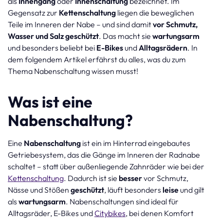
als
Innengang
oder
Innenschaltung
bezeichnet. Im
Gegensatz zur
Kettenschaltung
liegen die beweglichen
Teile im Inneren der Nabe – und sind damit
vor Schmutz,
Wasser und Salz geschützt
. Das macht sie
wartungsarm
und besonders beliebt bei
E-Bikes
und
Alltagsrädern
. In
dem folgendem Artikel erfährst du alles, was du zum
Thema Nabenschaltung wissen musst!
Was ist eine
Nabenschaltung?
Eine
Nabenschaltung
ist ein im Hinterrad eingebautes
Getriebesystem, das die Gänge im Inneren der Radnabe
schaltet – statt über außenliegende Zahnräder wie bei der
Kettenschaltung
. Dadurch ist sie
besser
vor Schmutz,
Nässe und Stößen
geschützt
, läuft besonders
leise
und gilt
als
wartungsarm
. Nabenschaltungen sind ideal für
Alltagsräder, E-Bikes und
Citybikes
, bei denen Komfort