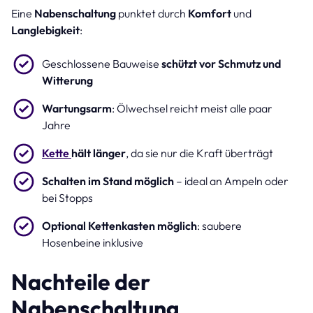
Eine
Nabenschaltung
punktet durch
Komfort
und
Langlebigkeit
:
Geschlossene Bauweise
schützt vor Schmutz und
Witterung
Wartungsarm
: Ölwechsel reicht meist alle paar
Jahre
Kette
hält länger
, da sie nur die Kraft überträgt
Schalten im Stand möglich
– ideal an Ampeln oder
bei Stopps
Optional Kettenkasten möglich
: saubere
Hosenbeine inklusive
Nachteile der
Nabenschaltung