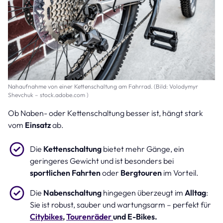
Nahaufnahme von einer Kettenschaltung am Fahrrad. (Bild: Volodymyr
Shevchuk – stock.adobe.com )
Ob Naben- oder Kettenschaltung besser ist, hängt stark
vom
Einsatz
ab.
Die
Kettenschaltung
bietet mehr Gänge, ein
geringeres Gewicht und ist besonders bei
sportlichen Fahrten
oder
Bergtouren
im Vorteil.
Die
Nabenschaltung
hingegen überzeugt im
Alltag
:
Sie ist robust, sauber und wartungsarm – perfekt für
Citybikes
,
Tourenräder
und E-Bikes.