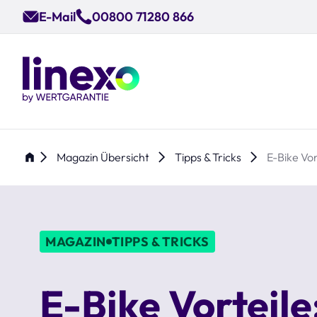
Skip
E-Mail
00800 71280 866
to
main
content
Magazin Übersicht
Tipps & Tricks
E-Bike Vor
MAGAZIN
TIPPS & TRICKS
E-Bike Vorteile