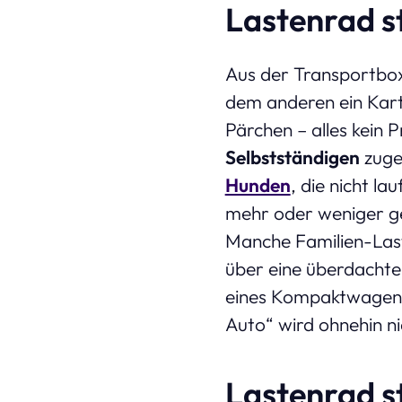
Lastenrad st
Aus der Transportbox
dem anderen ein Kart
Pärchen – alles kein 
Selbstständigen
zuges
Hunden
, die nicht la
mehr oder weniger g
Manche Familien-Las
über eine überdachte
eines Kompaktwagens, 
Auto“ wird ohnehin n
Lastenrad st