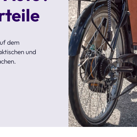
rteile
auf dem
aktischen und
achen.