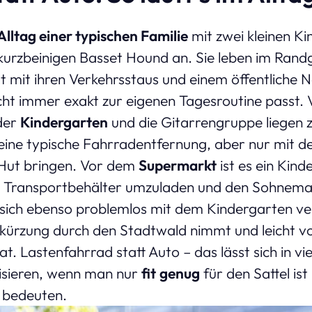
Alltag einer typischen Familie
mit zwei kleinen K
urzbeinigen Basset Hound an. Sie leben im Randg
t mit ihren Verkehrsstaus und einem öffentliche 
cht immer exakt zur eigenen Tagesroutine passt. 
der
Kindergarten
und die Gitarrengruppe liegen z
 eine typische Fahrradentfernung, aber nur mit d
n Hut bringen. Vor dem
Supermarkt
ist es ein Kind
n Transportbehälter umzuladen und den Sohnema
 sich ebenso problemlos mit dem Kindergarten ve
bkürzung durch den Stadtwald nimmt und leicht v
t. Lastenfahrrad statt Auto – das lässt sich in vi
lisieren, wenn man nur
fit
genug
für den Sattel is
r bedeuten.