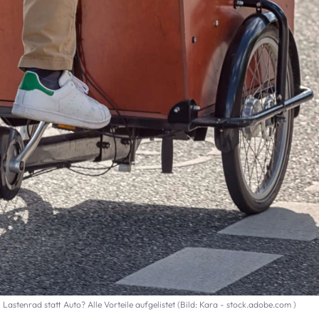
Lastenrad statt Auto? Alle Vorteile aufgelistet (Bild: Kara - stock.adobe.com )