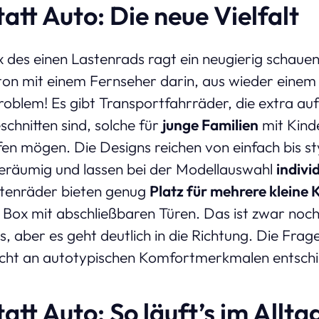
att Auto: Die neue Vielfalt
 des einen Lastenrads ragt ein neugierig schaue
on mit einem Fernseher darin, aus wieder einem
Problem! Es gibt Transportfahrräder, die extra au
chnitten sind, solche für
junge Familien
mit Kind
ufen mögen. Die Designs reichen von einfach bis st
eräumig und lassen bei der Modellauswahl
indivi
tenräder bieten genug
Platz für mehrere kleine 
 Box mit abschließbaren Türen. Das ist zwar noch
aber es geht deutlich in die Richtung. Die Frag
icht an autotypischen Komfortmerkmalen entsch
att Auto: So läuft’s im Allta