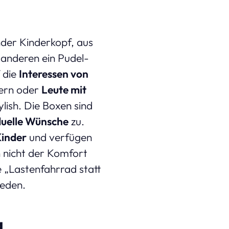
nder Kinderkopf, aus
 anderen ein Pudel-
f die
Interessen von
ern oder
Leute mit
ylish. Die Boxen sind
duelle Wünsche
zu.
Kinder
und verfügen
 nicht der Komfort
e „Lastenfahrrad statt
ieden.
g