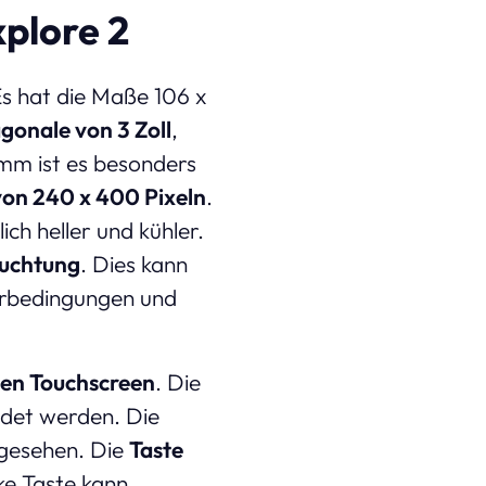
plore 2
s hat die Maße 106 x
gonale von 3 Zoll
,
mm ist es besonders
von 240 x 400 Pixeln
.
ch heller und kühler.
euchtung
. Dies kann
terbedingungen und
nen Touchscreen
. Die
ndet werden. Die
rgesehen. Die
Taste
ke Taste kann