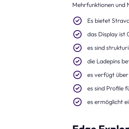
Mehrfunktionen und 
Es bietet Strav
das Display ist 
es sind struktu
die Ladepins bef
es verfügt übe
es sind Profile
es ermöglicht e
Edge Explor