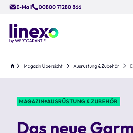
Skip
E-Mail
00800 71280 866
to
main
content
Magazin Übersicht
Ausrüstung & Zubehör
D
MAGAZIN
AUSRÜSTUNG & ZUBEHÖR
Das neue Garm