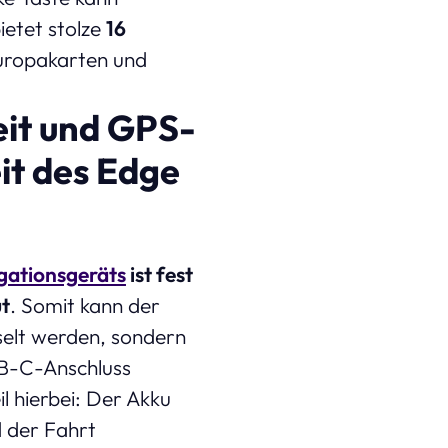
etet stolze
16
Europakarten und
eit und GPS-
it des Edge
gationsgeräts
ist fest
t
. Somit kann der
selt werden, sondern
SB-C-Anschluss
l hierbei: Der Akku
 der Fahrt