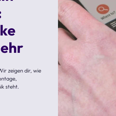
:
ike
mehr
ir zeigen dir, wie
ontage,
ik steht.