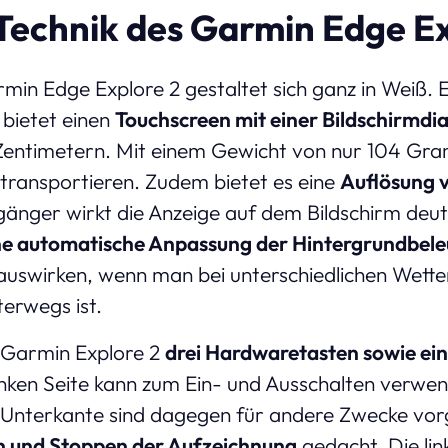
Technik des Garmin Edge Ex
in Edge Explore 2 gestaltet sich ganz in Weiß. E
 bietet einen
Touchscreen mit einer Bildschirmdia
Zentimetern. Mit einem Gewicht von nur 104 Gra
u transportieren. Zudem bietet es eine
Auflösung 
änger wirkt die Anzeige auf dem Bildschirm deutli
ne automatische Anpassung der Hintergrundbel
g auswirken, wenn man bei unterschiedlichen Wet
terwegs ist.
 Garmin Explore 2
drei Hardwaretasten sowie ei
inken Seite kann zum Ein- und Ausschalten verwe
 Unterkante sind dagegen für andere Zwecke vo
en und Stoppen der Aufzeichnung
gedacht. Die lin