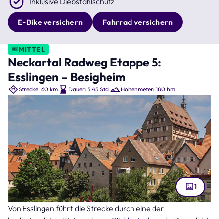
Inklusive Diebstahlschutz
E-Bike versichern
Fahrrad versichern
MITTEL
Neckartal Radweg Etappe 5:
Esslingen – Besigheim
Strecke: 60 km
Dauer: 3:45 Std.
Höhenmeter: 180 hm
1
Von Esslingen führt die Strecke durch eine der
Besigheim an der Neckar (Bild: Thomas Heitz – stock.adobe.com )