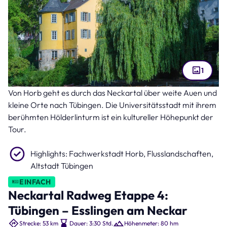
1
Von Horb geht es durch das Neckartal über weite Auen und
Hölderlinturm (Bild: Martin Schlecht – stock.adobe.com )
kleine Orte nach Tübingen. Die Universitätsstadt mit ihrem
berühmten Hölderlinturm ist ein kultureller Höhepunkt der
Tour.
Highlights: Fachwerkstadt Horb, Flusslandschaften,
Altstadt Tübingen
EINFACH
Neckartal Radweg Etappe 4:
Tübingen – Esslingen am Neckar
Strecke: 53 km
Dauer: 3:30 Std.
Höhenmeter: 80 hm