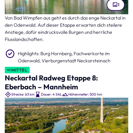
1
Von Bad Wimpfen aus geht es durch das enge Neckartal in
Neckarsteinach (Bild: lichtblick89 – stock.adobe.com )
den Odenwald. Auf dieser Etappe erwarten dich steilere
Anstiege, dafür eindrucksvolle Burgen und herrliche
Flusslandschaften.
Highlights: Burg Hornberg, Fachwerkorte im
Odenwald, Vierburgenstadt Neckarsteinach
MITTEL
Neckartal Radweg Etappe 8:
Eberbach – Mannheim
Strecke: 63 km
Dauer: 4 Std.
Höhenmeter: 500 hm