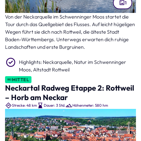
1
Von der Neckarquelle im Schwenninger Moos startet die
Wanderweg über einen Holzsteg im Moor Schwenninger Moos bei Villingen-
Schwenningen an der Neckarquelle (Bild: Robert Schneider –
Tour durch das Quellgebiet des Flusses. Auf leicht hügeligen
stock.adobe.com )
Wegen führt sie dich nach Rottweil, die älteste Stadt
Baden-Württembergs. Unterwegs erwarten dich ruhige
Landschaften und erste Burgruinen.
Highlights: Neckarquelle, Natur im Schwenninger
Moos, Altstadt Rottweil
MITTEL
Neckartal Radweg Etappe 2: Rottweil
– Horb am Neckar
Strecke: 48 km
Dauer: 3 Std.
Höhenmeter: 580 hm