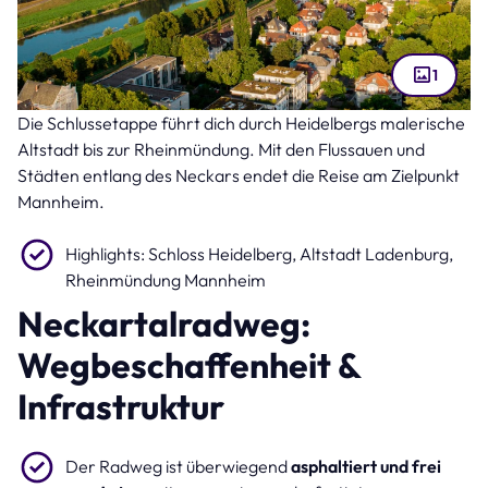
1
Die Schlussetappe führt dich durch Heidelbergs malerische
Mannheim (Bild: CDPiC – stock.adobe.com )
Altstadt bis zur Rheinmündung. Mit den Flussauen und
Städten entlang des Neckars endet die Reise am Zielpunkt
Mannheim.
Highlights: Schloss Heidelberg, Altstadt Ladenburg,
Rheinmündung Mannheim
Neckartalradweg:
Wegbeschaffenheit &
Infrastruktur
Der Radweg ist überwiegend
asphaltiert und frei