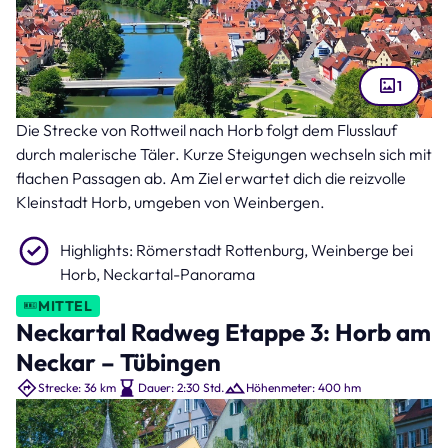
1
Die Strecke von Rottweil nach Horb folgt dem Flusslauf
Rottenburg am Neckar (Bild: fotoping – stock.adobe.com )
durch malerische Täler. Kurze Steigungen wechseln sich mit
flachen Passagen ab. Am Ziel erwartet dich die reizvolle
Kleinstadt Horb, umgeben von Weinbergen.
Highlights: Römerstadt Rottenburg, Weinberge bei
Horb, Neckartal-Panorama
MITTEL
Neckartal Radweg Etappe 3: Horb am
Neckar – Tübingen
Strecke: 36 km
Dauer: 2:30 Std.
Höhenmeter: 400 hm