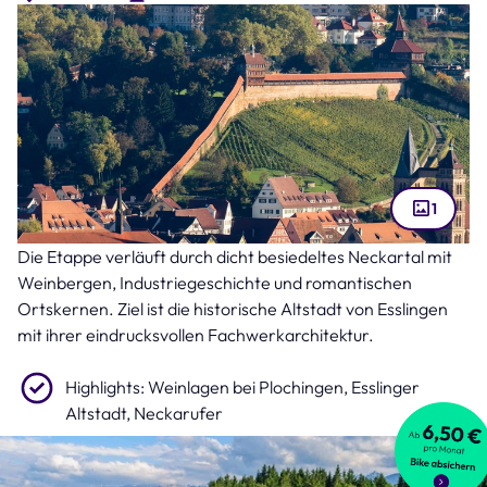
1
Die Etappe verläuft durch dicht besiedeltes Neckartal mit
Esslinger Altstadt (Bild: Manuel Schönfeld – stock.adobe.com )
Weinbergen, Industriegeschichte und romantischen
Ortskernen. Ziel ist die historische Altstadt von Esslingen
mit ihrer eindrucksvollen Fachwerkarchitektur.
Highlights: Weinlagen bei Plochingen, Esslinger
Altstadt, Neckarufer