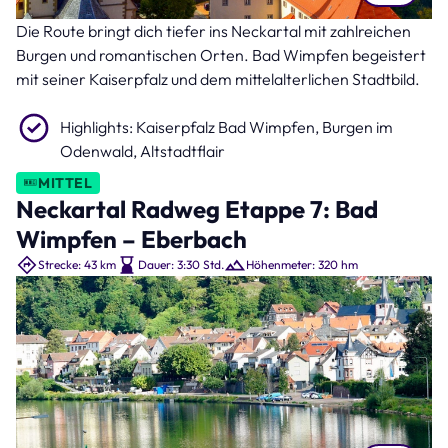
Die Route bringt dich tiefer ins Neckartal mit zahlreichen
Altstadt von Bad Wimpfen (Bild: Ilhan Balta – stock.adobe.com )
Burgen und romantischen Orten. Bad Wimpfen begeistert
mit seiner Kaiserpfalz und dem mittelalterlichen Stadtbild.
Highlights: Kaiserpfalz Bad Wimpfen, Burgen im
Odenwald, Altstadtflair
MITTEL
Neckartal Radweg Etappe 7: Bad
Wimpfen – Eberbach
Strecke: 43 km
Dauer: 3:30 Std.
Höhenmeter: 320 hm