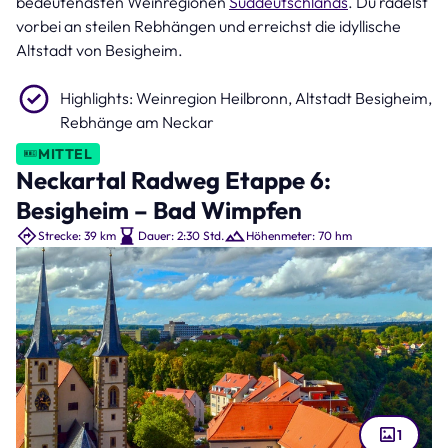
bedeutendsten Weinregionen
Süddeutschlands
. Du radelst
vorbei an steilen Rebhängen und erreichst die idyllische
Altstadt von Besigheim.
Highlights: Weinregion Heilbronn, Altstadt Besigheim,
Rebhänge am Neckar
MITTEL
Neckartal Radweg Etappe 6:
Besigheim – Bad Wimpfen
Strecke: 39 km
Dauer: 2:30 Std.
Höhenmeter: 70 hm
1