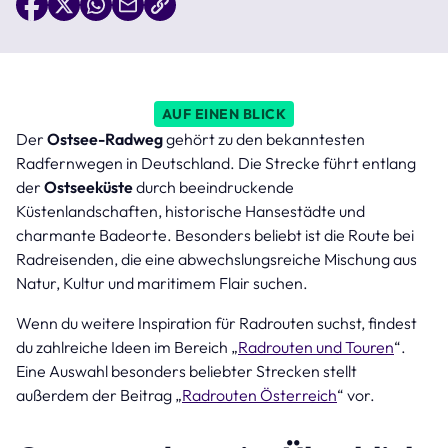
AUF EINEN BLICK
Der
Ostsee-Radweg
gehört zu den bekanntesten
Radfernwegen in Deutschland. Die Strecke führt entlang
der
Ostseeküste
durch beeindruckende
Küstenlandschaften, historische Hansestädte und
charmante Badeorte. Besonders beliebt ist die Route bei
Radreisenden, die eine abwechslungsreiche Mischung aus
Natur, Kultur und maritimem Flair suchen.
Wenn du weitere Inspiration für Radrouten suchst, findest
du zahlreiche Ideen im Bereich „
Radrouten und Touren
“.
Eine Auswahl besonders beliebter Strecken stellt
außerdem der Beitrag „
R
ad
rout
e
n
Ö
ste
rr
e
i
ch
“ vor.