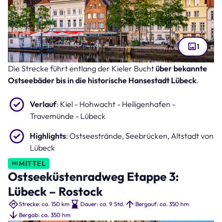
1
Die Strecke führt entlang der Kieler Bucht
über bekannte
Altstadt Lübeck (Bild: Mapics – stock.adobe.com )
Ostseebäder bis in die historische Hansestadt Lübeck
.
Verlauf
: Kiel - Hohwacht - Heiligenhafen -
Travemünde - Lübeck
Highlights
: Ostseestrände, Seebrücken, Altstadt von
Lübeck
MITTEL
Ostseeküstenradweg Etappe 3:
Lübeck – Rostock
Strecke: ca. 150 km
Dauer: ca. 9 Std.
Bergauf: ca. 350 hm
Bergab: ca. 350 hm