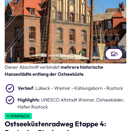
1
Dieser Abschnitt verbindet
mehrere historische
Wismar Hafen mit Altstadt (Bild: Frozen Action – stock.adobe.com )
Hansestädte entlang der Ostseeküste
.
Verlauf
: Lübeck - Wismar - Kühlungsborn - Rostock
Highlights
: UNESCO Altstadt Wismar, Ostseebäder,
Hafen Rostock
EINFACH
Ostseeküstenradweg Etappe 4: