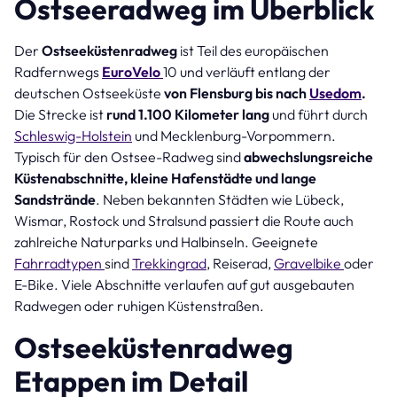
Ostseeradweg im Überblick
Der
Ostseeküstenradweg
ist Teil des europäischen
Radfernwegs
EuroVelo
10 und verläuft entlang der
deutschen Ostseeküste
von Flensburg bis nach
Usedom
.
Die Strecke ist
rund 1.100 Kilometer lang
und führt durch
Schleswig-Holstein
und Mecklenburg-Vorpommern.
Typisch für den Ostsee-Radweg sind
abwechslungsreiche
Küstenabschnitte, kleine Hafenstädte und lange
Sandstrände
. Neben bekannten Städten wie Lübeck,
Wismar, Rostock und Stralsund passiert die Route auch
zahlreiche Naturparks und Halbinseln. Geeignete
Fahrradtypen
sind
Trekkingrad
, Reiserad,
Gravelbike
oder
E-Bike. Viele Abschnitte verlaufen auf gut ausgebauten
Radwegen oder ruhigen Küstenstraßen.
Ostseeküstenradweg
Etappen im Detail