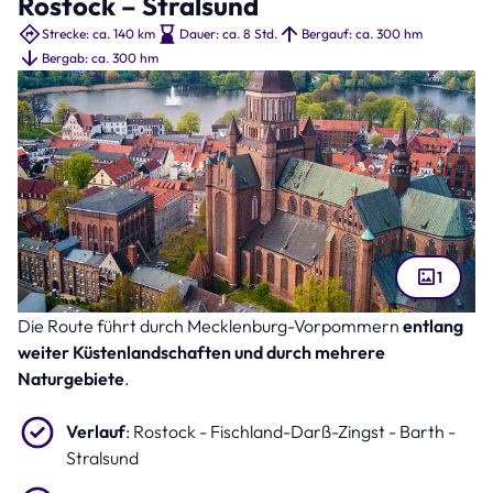
Rostock – Stralsund
Strecke: ca. 140 km
Dauer: ca. 8 Std.
Bergauf: ca. 300 hm
Bergab: ca. 300 hm
1
Die Route führt durch Mecklenburg-Vorpommern
entlang
Stralsund (Bild: Stephan – stock.adobe.com )
weiter Küstenlandschaften und durch mehrere
Naturgebiete
.
Verlauf
: Rostock - Fischland-Darß-Zingst - Barth -
Stralsund