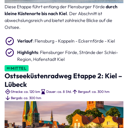
Diese Etappe führt entlang der Flensburger Förde
durch
Flensburger Förde (Bild: Frank – stock.adobe.com )
kleine Küstenorte bis nach Kiel
. Der Abschnitt ist
abwechslungsreich und bietet zahlreiche Blicke auf die
Ostsee.
Verlauf
: Flensburg - Kappeln - Eckernförde - Kiel
Highlights
: Flensburger Förde, Strände der Schlei-
Region, Hafenstadt Kiel
MITTEL
Ostseeküstenradweg Etappe 2: Kiel –
Lübeck
Strecke: ca. 120 km
Dauer: ca. 8 Std.
Bergauf: ca. 300 hm
Bergab: ca. 300 hm