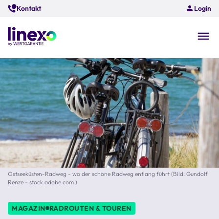
Skip
Kontakt
Login
to
main
content
O
na
Ostseeküsten-Radweg - wo der schöne Radweg entlang führt (Bild: Gundolf
Renze - stock.adobe.com )
MAGAZIN
RADROUTEN & TOUREN