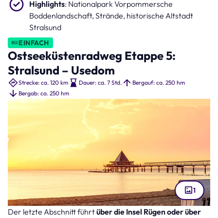
Highlights
: Nationalpark Vorpommersche
Boddenlandschaft, Strände, historische Altstadt
Stralsund
EINFACH
Ostseeküstenradweg Etappe 5:
Stralsund – Usedom
Strecke: ca. 120 km
Dauer: ca. 7 Std.
Bergauf: ca. 250 hm
Bergab: ca. 250 hm
1
Der letzte Abschnitt führt
über die Insel Rügen oder über
Usedom (Bild: Sina Ettmer – stock.adobe.com )