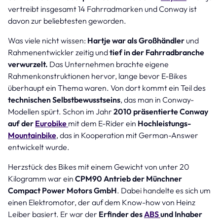
vertreibt insgesamt 14 Fahrradmarken und Conway ist
davon zur beliebtesten geworden.
Was viele nicht wissen:
Hartje war als Großhändler
und
Rahmenentwickler zeitig und
tief in der Fahrradbranche
verwurzelt.
Das Unternehmen brachte eigene
Rahmenkonstruktionen hervor, lange bevor E-Bikes
überhaupt ein Thema waren. Von dort kommt ein Teil des
technischen Selbstbewusstseins
, das man in Conway-
Modellen spürt. Schon im Jahr
2010 präsentierte Conway
auf der
Eurobike
mit dem E-Rider ein
Hochleistungs-
Mountainbike
, das in Kooperation mit German-Answer
entwickelt wurde.
Herzstück des Bikes mit einem Gewicht von unter 20
Kilogramm war ein
CPM90 Antrieb der Münchner
Compact Power Motors GmbH
. Dabei handelte es sich um
einen Elektromotor, der auf dem Know-how von Heinz
Leiber basiert. Er war der
Erfinder des
ABS
und Inhaber