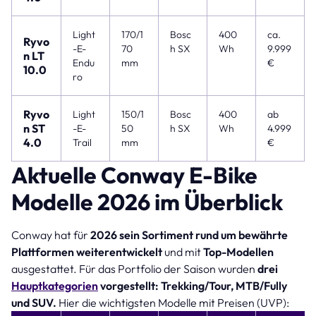
Light
170/1
Bosc
400
ca.
Ryvo
-E-
70
h SX
Wh
9.999
n LT
Endu
mm
€
10.0
ro
Ryvo
Light
150/1
Bosc
400
ab
n ST
-E-
50
h SX
Wh
4.999
4.0
Trail
mm
€
Aktuelle Conway E-Bike
Modelle 2026 im Überblick
Conway hat für
2026 sein Sortiment rund um bewährte
Plattformen weiterentwickelt
und mit
Top-Modellen
ausgestattet. Für das Portfolio der Saison wurden
drei
Hauptkategorien
vorgestellt: Trekking/Tour, MTB/Fully
und SUV.
Hier die wichtigsten Modelle mit Preisen (UVP):