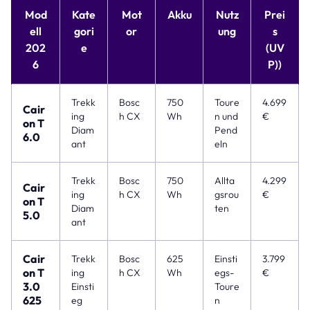
Mod
Kate
Mot
Akku
Nutz
Prei
ell
gori
or
ung
s
202
e
(UV
6
P))
Trekk
Bosc
750
Toure
4.699
Cair
ing
h CX
Wh
n und
€
on T
Diam
Pend
6.0
ant
eln
Trekk
Bosc
750
Allta
4.299
Cair
ing
h CX
Wh
gsrou
€
on T
Diam
ten
5.0
ant
Cair
Trekk
Bosc
625
Einsti
3.799
on T
ing
h CX
Wh
egs-
€
3.0
Einsti
Toure
625
eg
n