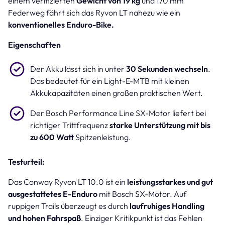
einem verifizierten
Gewicht von 19 kg
und 170 mm
Federweg fährt sich das Ryvon LT nahezu wie ein
konventionelles Enduro-Bike.
Eigenschaften
Der Akku lässt sich in unter
30 Sekunden wechseln
.
Das bedeutet für ein Light-E-MTB mit kleinen
Akkukapazitäten einen großen praktischen Wert.
Der Bosch Performance Line SX-Motor liefert bei
richtiger Trittfrequenz
starke Unterstützung mit bis
zu 600 Watt
Spitzenleistung.
Testurteil:
Das Conway Ryvon LT 10.0 ist ein
leistungsstarkes und gut
ausgestattetes E-Enduro
mit Bosch SX-Motor. Auf
ruppigen Trails überzeugt es durch
laufruhiges Handling
und hohen Fahrspaß
. Einziger Kritikpunkt ist das Fehlen