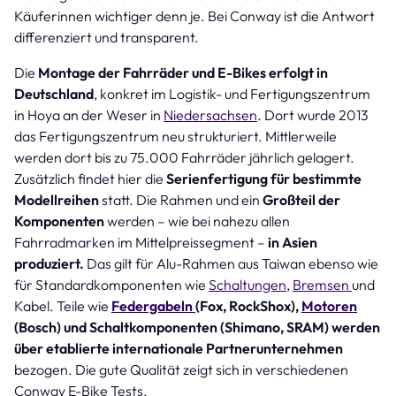
Käuferinnen wichtiger denn je. Bei Conway ist die Antwort
differenziert und transparent.
Die
Montage der Fahrräder und E-Bikes erfolgt in
Deutschland
, konkret im Logistik- und Fertigungszentrum
in Hoya an der Weser in
Niedersachsen
. Dort wurde 2013
das Fertigungszentrum neu strukturiert. Mittlerweile
werden dort bis zu 75.000 Fahrräder jährlich gelagert.
Zusätzlich findet hier die
Serienfertigung für bestimmte
Modellreihen
statt. Die Rahmen und ein
Großteil der
Komponenten
werden – wie bei nahezu allen
Fahrradmarken im Mittelpreissegment –
in Asien
produziert.
Das gilt für Alu-Rahmen aus Taiwan ebenso wie
für Standardkomponenten wie
Schaltungen
,
Bremsen
und
Kabel. Teile wie
Federgabeln
(Fox, RockShox),
Motoren
(Bosch) und Schaltkomponenten (Shimano, SRAM) werden
über etablierte internationale Partnerunternehmen
bezogen. Die gute Qualität zeigt sich in verschiedenen
Conway E-Bike Tests.