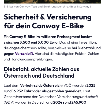
E-Bikes von Conway: Tests und Erfahrungsberichte. (Bild: ©Conway )
Sicherheit & Versicherung
für dein Conway E-Bike
Ein
Conway E-Bike im mittleren Preissegment kostet
zwischen 3.500 und 5.000 Euro.
Das ist eine Investition,
die
abgesichert
sein sollte, beispielsweise
bei Diebstahl und
gegen
Verschleiß
.
Hier sind die wichtigsten Fakten, Zahlen
und Handlungsempfehlungen.
Diebstahl: aktuelle Zahlen aus
Österreich und Deutschland
Laut dem
Verkehrsclub Österreich
(VCÖ) wurden
2025
rund 16.932 Fahrräder als gestohlen gemeldet
. Laut
Gesamtverband der Deutschen Versicherungswirtschaft
(GDV) wurden in Deutschland
2024 rund 245.900