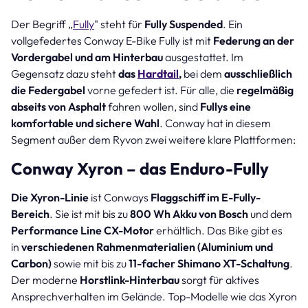
Der Begriff „
Fully
" steht für
Fully Suspended
. Ein
vollgefedertes Conway E-Bike Fully ist mit
Federung an der
Vordergabel und am Hinterbau
ausgestattet. Im
Gegensatz dazu steht
das
Hardtail
,
bei dem
ausschließlich
die Federgabel
vorne gefedert ist. Für alle, die
regelmäßig
abseits von Asphalt
fahren wollen, sind
Fullys eine
komfortable und sichere Wahl
. Conway hat in diesem
Segment außer dem Ryvon zwei weitere klare Plattformen:
Conway Xyron – das Enduro-Fully
Die Xyron-Linie
ist Conways
Flaggschiff im E-Fully-
Bereich
. Sie ist mit bis zu
800 Wh Akku von Bosch
und dem
Performance Line CX-Motor
erhältlich. Das Bike gibt es
in
verschiedenen Rahmenmaterialien (Aluminium und
Carbon)
sowie mit bis zu
11-facher Shimano XT-Schaltung
.
Der moderne
Horstlink-Hinterbau
sorgt für aktives
Ansprechverhalten im Gelände. Top-Modelle wie das Xyron