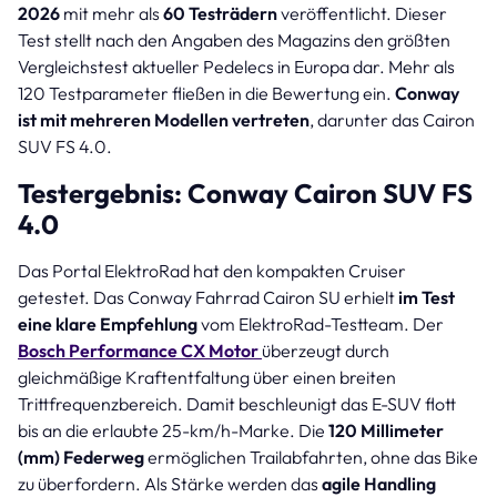
2026
mit mehr als
60 Testrädern
veröffentlicht. Dieser
Test stellt nach den Angaben des Magazins den größten
Vergleichstest aktueller Pedelecs in Europa dar. Mehr als
120 Testparameter fließen in die Bewertung ein.
Conway
ist mit mehreren Modellen vertreten
, darunter das Cairon
SUV FS 4.0.
Testergebnis: Conway Cairon SUV FS
4.0
Das Portal ElektroRad hat den kompakten Cruiser
getestet. Das Conway Fahrrad Cairon SU erhielt
im Test
eine klare Empfehlung
vom ElektroRad-Testteam. Der
Bosch Performance CX Motor
überzeugt durch
gleichmäßige Kraftentfaltung über einen breiten
Trittfrequenzbereich. Damit beschleunigt das E-SUV flott
bis an die erlaubte 25-km/h-Marke. Die
120 Millimeter
(mm) Federweg
ermöglichen Trailabfahrten, ohne das Bike
zu überfordern. Als Stärke werden das
agile Handling