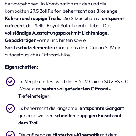
hervorgehoben. In Kombination mit den und die
kompakten 27,5 Zoll Reifen
beherrscht das Bike enge
Kehren und ruppige Trails.
Die Sitzposition ist
entspannt-
aufrecht
, der Selle-Royal-Sattel komfortabel. Das
vollständige Ausstattungspaket mit Lichtanlage,
Gepäckträger
vorne und hinten sowie
Spritzschutzelementen
macht aus dem Cairon SUV ein
alltagstaugliches Offroad-Bike.
Eigenschaften:
Im Vergleichstest wird das E-SUV Cairon SUV FS 4.0
Wave zum
besten vollgefederten Offroad-
Tiefeinsteiger
.
Es beherrscht die langsame,
entspannte Gangart
genauso wie den
schnellen, ruppigen Einsatz auf
dem Trail.
Die aufwendige
Hinterbau-Kinematik
mit dem