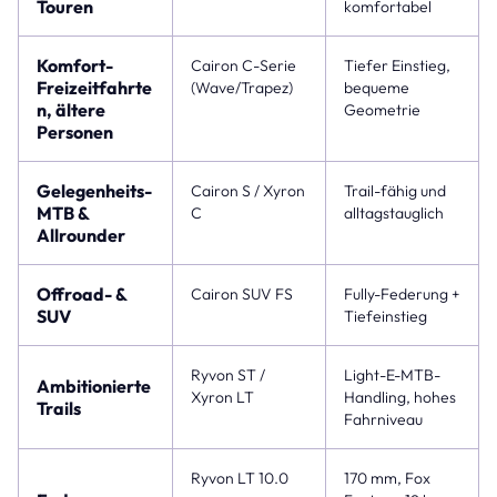
Touren
komfortabel
Komfort-
Cairon C-Serie
Tiefer Einstieg,
Freizeitfahrte
(Wave/Trapez)
bequeme
n, ältere
Geometrie
Personen
Gelegenheits-
Cairon S / Xyron
Trail-fähig und
MTB &
C
alltagstauglich
Allrounder
Offroad- &
Cairon SUV FS
Fully-Federung +
SUV
Tiefeinstieg
Ryvon ST /
Light-E-MTB-
Ambitionierte
Xyron LT
Handling, hohes
Trails
Fahrniveau
Ryvon LT 10.0
170 mm, Fox