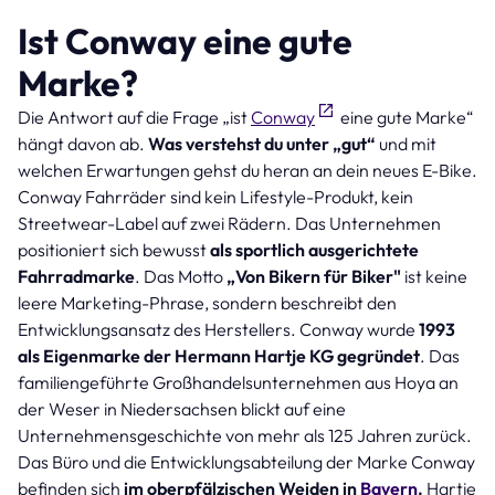
Ist Conway eine gute
Marke?
Die Antwort auf die Frage „ist
Conway
eine gute Marke“
hängt davon ab.
Was verstehst du unter „gut“
und mit
welchen Erwartungen gehst du heran an dein neues E-Bike.
Conway Fahrräder sind kein Lifestyle-Produkt, kein
Streetwear-Label auf zwei Rädern. Das Unternehmen
positioniert sich bewusst
als sportlich ausgerichtete
Fahrradmarke
. Das Motto
„Von Bikern für Biker"
ist keine
leere Marketing-Phrase, sondern beschreibt den
Entwicklungsansatz des Herstellers. Conway wurde
1993
als Eigenmarke der Hermann Hartje KG gegründet
. Das
familiengeführte Großhandelsunternehmen aus Hoya an
der Weser in Niedersachsen blickt auf eine
Unternehmensgeschichte von mehr als 125 Jahren zurück.
Das Büro und die Entwicklungsabteilung der Marke Conway
befinden sich
im oberpfälzischen Weiden in
Bayern
.
Hartje