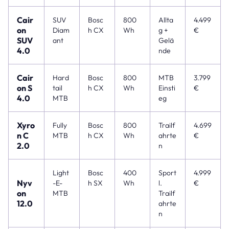
Cair
SUV
Bosc
800
Allta
4.499
on
Diam
h CX
Wh
g +
€
SUV
ant
Gelä
4.0
nde
Cair
Hard
Bosc
800
MTB
3.799
on S
tail
h CX
Wh
Einsti
€
4.0
MTB
eg
Xyro
Fully
Bosc
800
Trailf
4.699
n C
MTB
h CX
Wh
ahrte
€
2.0
n
Light
Bosc
400
Sport
4.999
Nyv
-E-
h SX
Wh
l.
€
on
MTB
Trailf
12.0
ahrte
n