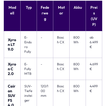
Mod
Typ
Fede
Mot
Akku
Prei
ell
rwe
or
s
g
(UV
P)
E-
-
Bosc
800
ab
Xyro
Endu
h CX
Wh
6.499
n LT
ro
€
9.0
Fully
Xyro
E-
-
Bosc
800
4.699
n C
Fully
h CX
Wh
€
2.0
MTB
Cair
SUV-
120/1
Bosc
800
4.499
on
Tiefe
00
h CX
Wh
€
SUV
instei
mm
FS
ger
4.0