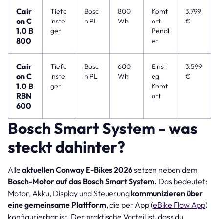
Cair
Tiefe
Bosc
800
Komf
3.799
on C
instei
h PL
Wh
ort-
€
1.0 B
ger
Pendl
800
er
Cair
Tiefe
Bosc
600
Einsti
3.599
on C
instei
h PL
Wh
eg
€
1.0 B
ger
Komf
RBN
ort
600
Bosch Smart System - was
steckt dahinter?
Alle
aktuellen Conway E-Bikes 2026
setzen neben dem
Bosch-Motor auf das Bosch Smart System.
Das bedeutet:
Motor, Akku, Display und Steuerung
kommunizieren über
eine gemeinsame Plattform
, die per App
(eBike Flow App
)
konfigurierbar ist. Der praktische Vorteil ist, dass du