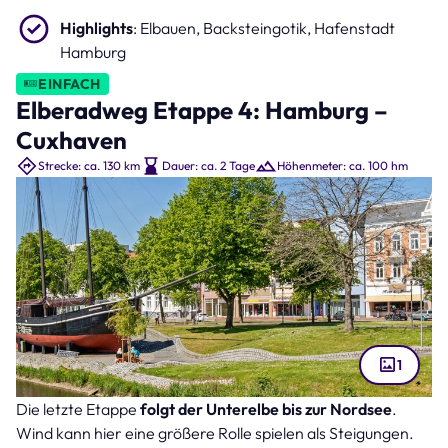
Highlights
: Elbauen, Backsteingotik, Hafenstadt
Hamburg
EINFACH
Elberadweg Etappe 4: Hamburg –
Cuxhaven
Strecke: ca. 130 km
Dauer: ca. 2 Tage
Höhenmeter: ca. 100 hm
1
Die letzte Etappe
folgt der Unterelbe bis zur Nordsee
.
Cuxhaven an der Elbe (Bild: nordenfan – stock.adobe.com )
Wind kann hier eine größere Rolle spielen als Steigungen.