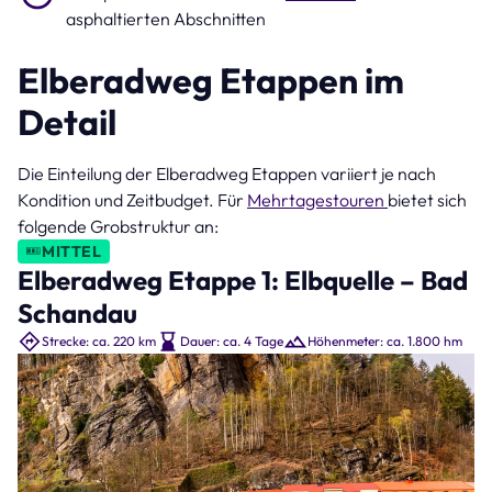
asphaltierten Abschnitten
Elberadweg Etappen im
Detail
Die Einteilung der Elberadweg Etappen variiert je nach
Kondition und Zeitbudget. Für
Mehrtagestouren
bietet sich
folgende Grobstruktur an:
MITTEL
Elberadweg Etappe 1: Elbquelle – Bad
Schandau
Strecke: ca. 220 km
Dauer: ca. 4 Tage
Höhenmeter: ca. 1.800 hm