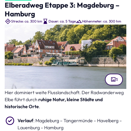
Elberadweg Etappe 3: Magdeburg –
Hamburg
Strecke: ca. 300 km
Dauer: ca. 5 Tage
Höhenmeter: ca. 300 hm
1
Hier dominiert weite Flusslandschaft. Der Radwanderweg
Lauenburg an der Elbe (Bild: FI-LO – stock.adobe.com )
Elbe führt durch
ruhige Natur, kleine Städte und
historische Orte
.
Verlauf
: Magdeburg – Tangermünde – Havelberg –
Lauenburg – Hamburg