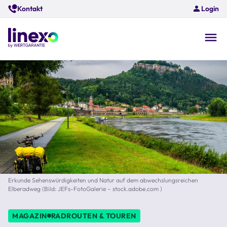
Skip
Kontakt
Login
to
main
content
O
na
Erkunde Sehenswürdigkeiten und Natur auf dem abwechslungsreichen
Elberadweg (Bild: JEFs-FotoGalerie – stock.adobe.com )
MAGAZIN
RADROUTEN & TOUREN