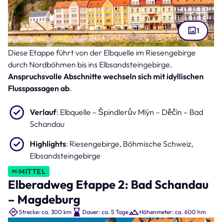
1
Diese Etappe führt von der Elbquelle im Riesengebirge
Grenzstadt Decin an der Elbe in der Böhmische Schweiz (Bild: Oliver Hlavaty
– stock.adobe.com )
durch Nordböhmen bis ins Elbsandsteingebirge.
Anspruchsvolle Abschnitte wechseln sich mit idyllischen
Flusspassagen ab
.
Verlauf
: Elbquelle – Špindlerův Mlýn – Děčín – Bad
Schandau
Highlights
: Riesengebirge, Böhmische Schweiz,
Elbsandsteingebirge
MITTEL
Elberadweg Etappe 2: Bad Schandau
– Magdeburg
Strecke: ca. 300 km
Dauer: ca. 5 Tage
Höhenmeter: ca. 600 hm