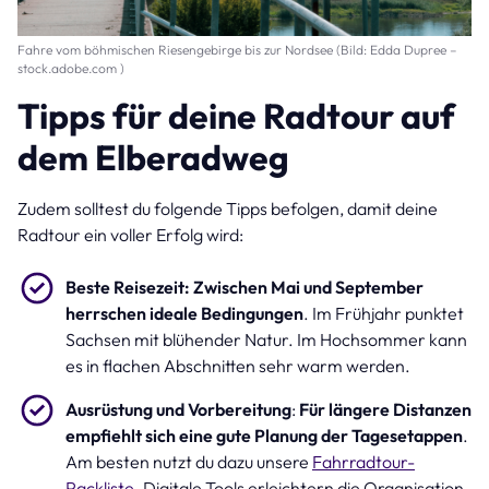
Fahre vom böhmischen Riesengebirge bis zur Nordsee (Bild: Edda Dupree –
stock.adobe.com )
Tipps für deine Radtour auf
dem Elberadweg
Zudem solltest du folgende Tipps befolgen, damit deine
Radtour ein voller Erfolg wird:
Beste Reisezeit:
Zwischen Mai und September
herrschen ideale Bedingungen
. Im Frühjahr punktet
Sachsen mit blühender Natur. Im Hochsommer kann
es in flachen Abschnitten sehr warm werden.
Ausrüstung und Vorbereitung
:
Für längere Distanzen
empfiehlt sich eine gute Planung der Tagesetappen
.
Am besten nutzt du dazu unsere
Fahrradtour-
Packliste
. Digitale Tools erleichtern die Organisation