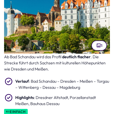
1
Ab Bad Schandau wird das Profil
deutlich flacher
. Die
Altstadt Meißen an der Elbe (Bild: Daniel Bahrmann – stock.adobe.com )
Strecke führt durch Sachsen mit kulturellen Höhepunkten
wie Dresden und Meißen.
Verlauf
: Bad Schandau – Dresden – Meißen – Torgau
– Wittenberg – Dessau – Magdeburg
Highlights
: Dresdner Altstadt, Porzellanstadt
Meißen, Bauhaus Dessau
EINFACH