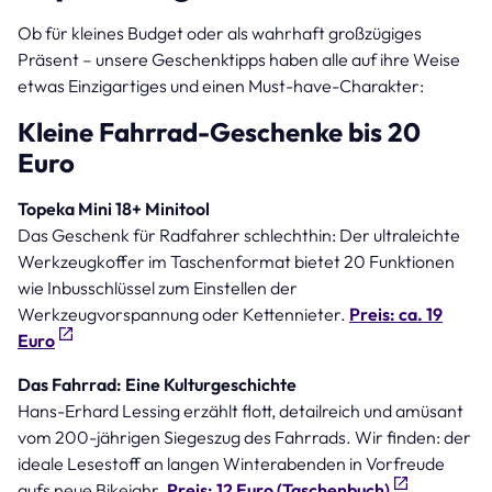
Ob für kleines Budget oder als wahrhaft großzügiges
Präsent – unsere Geschenktipps haben alle auf ihre Weise
etwas Einzigartiges und einen Must-have-Charakter:
Kleine Fahrrad-Geschenke bis 20
Euro
Topeka Mini 18+ Minitool
Das Geschenk für Radfahrer schlechthin: Der ultraleichte
Werkzeugkoffer im Taschenformat bietet 20 Funktionen
wie Inbusschlüssel zum Einstellen der
Werkzeugvorspannung oder Kettennieter.
Preis: ca. 19
Euro
Das Fahrrad: Eine Kulturgeschichte
Hans-Erhard Lessing erzählt flott, detailreich und amüsant
vom 200-jährigen Siegeszug des Fahrrads. Wir finden: der
ideale Lesestoff an langen Winterabenden in Vorfreude
aufs neue Bikejahr.
Preis: 12 Euro (Taschenbuch)