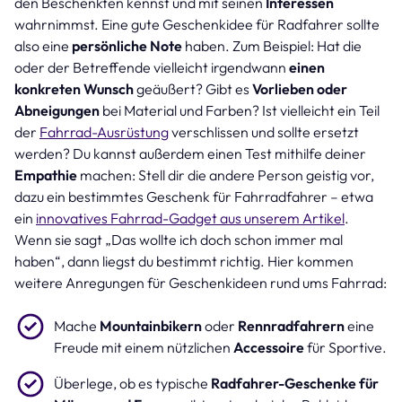
den Beschenkten kennst und mit seinen
Interessen
wahrnimmst. Eine gute Geschenkidee für Radfahrer sollte
also eine
persönliche Note
haben. Zum Beispiel: Hat die
oder der Betreffende vielleicht irgendwann
einen
konkreten Wunsch
geäußert? Gibt es
Vorlieben oder
Abneigungen
bei Material und Farben? Ist vielleicht ein Teil
der
Fahrrad-Ausrüstung
verschlissen und sollte ersetzt
werden? Du kannst außerdem einen Test mithilfe deiner
Empathie
machen: Stell dir die andere Person geistig vor,
dazu ein bestimmtes Geschenk für Fahrradfahrer – etwa
ein
innovatives Fahrrad-Gadget aus unserem Artikel
.
Wenn sie sagt „Das wollte ich doch schon immer mal
haben“, dann liegst du bestimmt richtig. Hier kommen
weitere Anregungen für Geschenkideen rund ums Fahrrad:
Mache
Mountainbikern
oder
Rennradfahrern
eine
Freude mit einem nützlichen
Accessoire
für Sportive.
Überlege, ob es typische
Radfahrer-Geschenke für